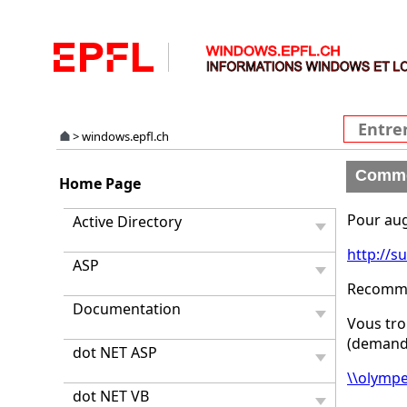
>
windows.epfl.ch
Commen
Home Page
Pour augm
Active Directory
http://s
ASP
Recomma
Documentation
Vous tro
(demande
dot NET ASP
\\olympe
dot NET VB