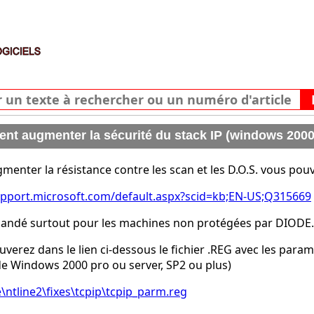
t augmenter la sécurité du stack IP (windows 2000
enter la résistance contre les scan et les D.O.S. vous pouvez 
upport.microsoft.com/default.aspx?scid=kb;EN-US;Q315669
ndé surtout pour les machines non protégées par DIODE..
uverez dans le lien ci-dessous le fichier .REG avec les para
 Windows 2000 pro ou server, SP2 ou plus)
\ntline2\fixes\tcpip\tcpip_parm.reg