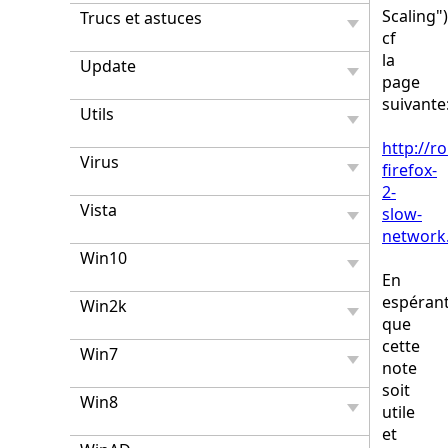
Scaling")
Trucs et astuces
cf
la
Update
page
suivante
Utils
http://r
Virus
firefox-
2-
Vista
slow-
network
Win10
En
espéran
Win2k
que
cette
Win7
note
soit
Win8
utile
et