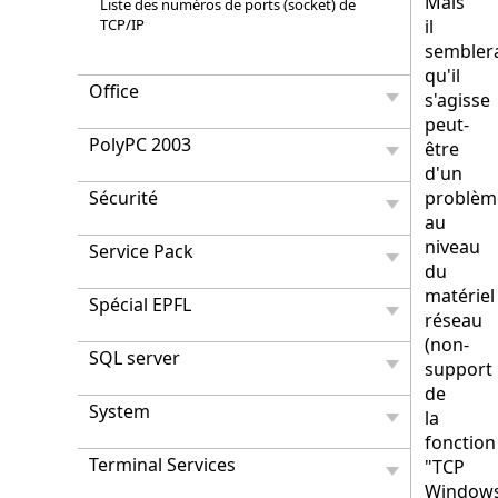
Mais
Liste des numéros de ports (socket) de
TCP/IP
il
semblera
qu'il
Office
s'agisse
peut-
PolyPC 2003
être
d'un
Sécurité
problèm
au
niveau
Service Pack
du
matériel
Spécial EPFL
réseau
(non-
SQL server
support
de
System
la
fonction
Terminal Services
"TCP
Window