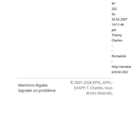
N°
262
du
26.02.2007
14:11:46
par
Thierry
Charles
-
-
Permalink
:
http://window
article=262
© 2001-2026 EPFL, EPFL-
Mentions légales
EXAPP, T. Charles, tous
Signaler un problème
droits réservés.