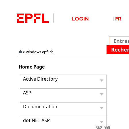
>
windows.epfl.ch
Charg
Home Page
de
pages
Active Directory
web
très
ASP
lent
avec
Firefo
Documentation
sous
Windo
dot NET ASP
Vista