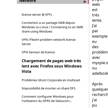
Network
web
est
license server @ EPFL
très
lente.
Connection a un partage SMB depuis
J'ai
Windows ou Linux / Connecting to an SMB
par
share using Windows
exemple
VPN /Flexlm problem network license
eu
Server
des
problèm
VPN-Serveur de licence
avec
Chargement de pages web très
myspie.
lent avec Firefox sous Windows
ou
Vista
adelbode
Problèmes Ghost Corporate en multicast
Après
Impossibilité de monter un share DFS
quelque
recherch
Comment configurer Windows pour
j'ai
l'utilisation du GPRS de Swisscom...
pu