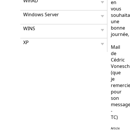
WinAD
en
vous
Windows Server
souhaita
une
bonne
WINS
journée,
XP
Mail
de
Cédric
Vonesch
(que
je
remerci
pour
son
messag
-
TC)
Article