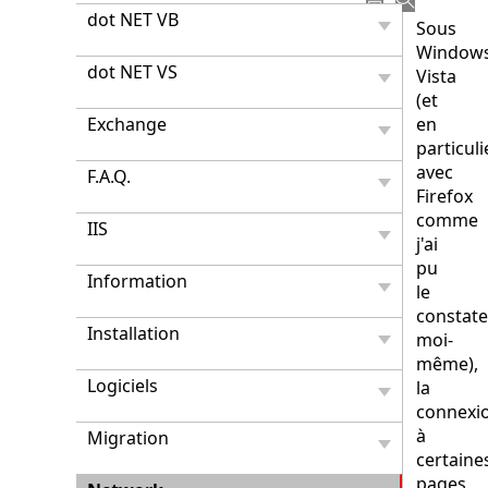
dot NET VB
Sous
Window
dot NET VS
Vista
(et
Exchange
en
particuli
avec
F.A.Q.
Firefox
comme
IIS
j'ai
pu
Information
le
constate
Installation
moi-
même),
Logiciels
la
connexi
à
Migration
certaine
pages