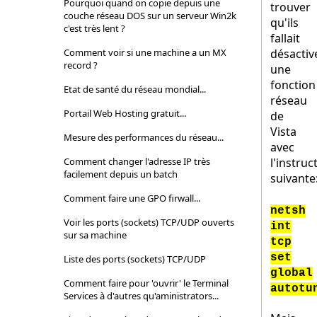
Pourquoi quand on copie depuis une
trouver
couche réseau DOS sur un serveur Win2k
qu'ils
c'est très lent ?
fallait
Comment voir si une machine a un MX
désactiv
record ?
une
fonction
Etat de santé du réseau mondial...
réseau
Portail Web Hosting gratuit...
de
Vista
Mesure des performances du réseau...
avec
Comment changer l'adresse IP très
l'instruc
facilement depuis un batch
suivante
Comment faire une GPO firwall...
netsh
Voir les ports (sockets) TCP/UDP ouverts
int
sur sa machine
tcp
set
Liste des ports (sockets) TCP/UDP
global
Comment faire pour 'ouvrir' le Terminal
autotu
Services à d'autres qu'aministrators...