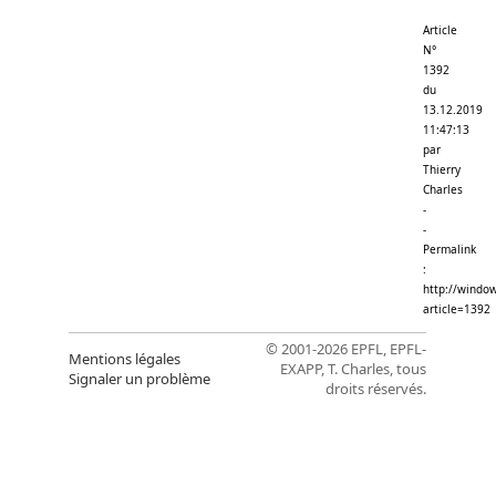
Article
N°
1392
du
13.12.2019
11:47:13
par
Thierry
Charles
-
-
Permalink
:
http://window
article=1392
© 2001-2026 EPFL, EPFL-
Mentions légales
EXAPP, T. Charles, tous
Signaler un problème
droits réservés.