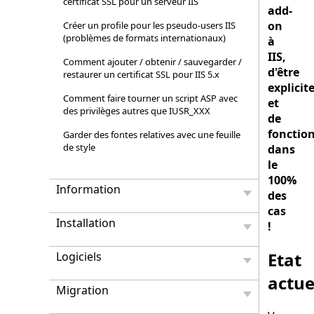
certificat SSL pour un serveur IIS
add-
on
Créer un profile pour les pseudo-users IIS
(problèmes de formats internationaux)
à
IIS,
Comment ajouter / obtenir / sauvegarder /
d'être
restaurer un certificat SSL pour IIS 5.x
explicit
Comment faire tourner un script ASP avec
et
des privilèges autres que IUSR_XXX
de
fonctio
Garder des fontes relatives avec une feuille
de style
dans
le
100%
Information
des
cas
Installation
!
Etat
Logiciels
actue
Migration