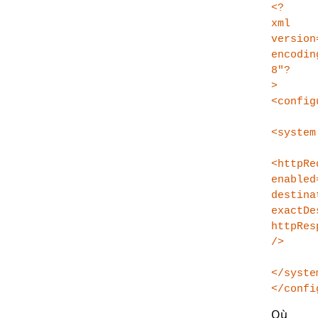
<?
xml
version
encodin
8"?
>
<config
<system
<httpRe
enabled
destina
exactDe
httpRes
/>
</syste
</confi
Où