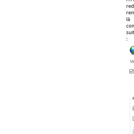
red
rem
là
co
sui
: