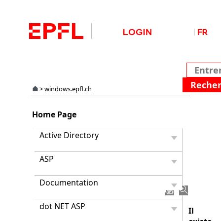
>
windows.epfl.ch
Redire
Home Page
autom
d'un
Active Directory
site
IIS
ASP
http
vers
https
Documentation
dot NET ASP
Il