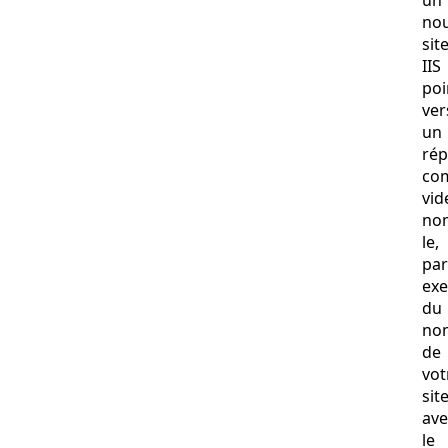
no
sit
IIS
poi
ver
un
rép
co
vid
no
le,
par
ex
du
no
de
vot
sit
ave
le