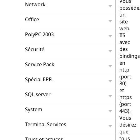
Vous
Network
posséde
un
Office
site
web
PolyPC 2003
IIS
avec
des
Sécurité
bindings
en
Service Pack
http
(port
Spécial EPFL
80)
et
SQL server
https
(port
System
443).
Vous
Terminal Services
désirez
que
tous
Trucs et astuces