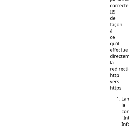
correct
IIS
de
façon
à
ce
qu'il
effectue
directe
la
redirect
http
vers
https
Lan
la
con
"In
Inf