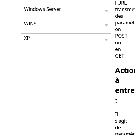
l'URL
Windows Server
transme
des
paramèt
WINS
en
POST
XP
ou
en
GET
Actio
à
entr
:
Il
s'agit
de
paramét