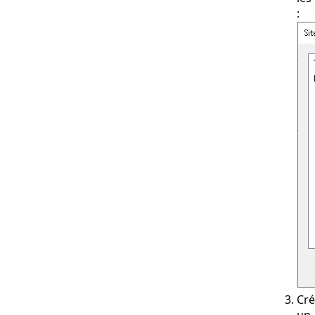
:
Cré
un