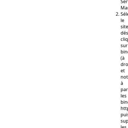
Ser
Ma
Sél
le
sit
dés
cli
sur
bin
(à
dro
et
not
à
par
les
bin
htt
pui
sup
les