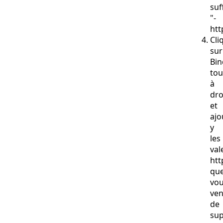
suf
"-
htt
Cli
sur
Bin
tou
à
dro
et
ajo
y
les
val
htt
qu
vo
ve
de
sup