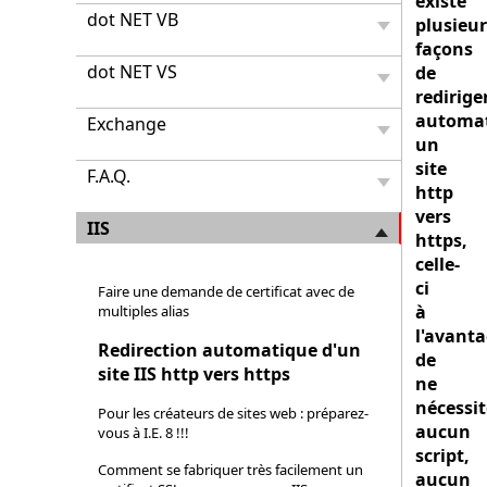
existe
dot NET VB
plusieur
façons
dot NET VS
de
redirige
automa
Exchange
un
site
F.A.Q.
http
vers
IIS
https,
celle-
ci
Faire une demande de certificat avec de
à
multiples alias
l'avant
Redirection automatique d'un
de
site IIS http vers https
ne
nécessit
Pour les créateurs de sites web : préparez-
aucun
vous à I.E. 8 !!!
script,
Comment se fabriquer très facilement un
aucun