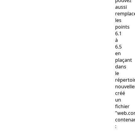
pouvez
aussi
remplac
les
points
6.1
à
6.5
en
plaçant
dans
le
répertoi
nouvell
créé
un
fichier
"web.con
contena
: