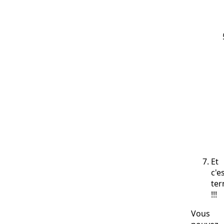
Et
c'e
ter
!!!
Vous