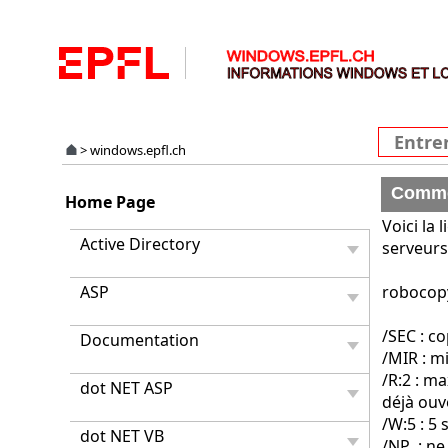
>
windows.epfl.ch
Commen
Home Page
Voici la
Active Directory
serveurs
ASP
robocopy
/SEC : c
Documentation
/MIR : m
/R:2 : m
dot NET ASP
déjà ouve
/W:5 : 5
dot NET VB
/NP : ne 