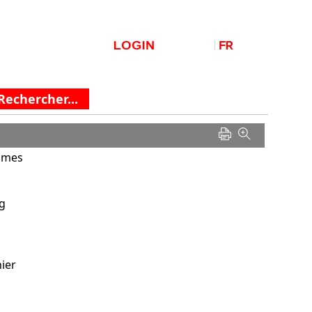
e mes
og
hier