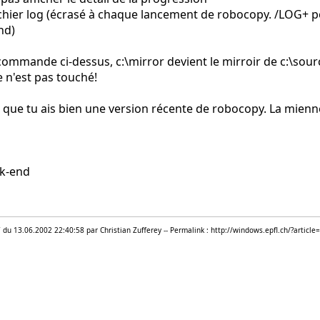
ichier log (écrasé à chaque lancement de robocopy. /LOG+ p
nd)
commande ci-dessus, c:\mirror devient le mirroir de c:\sour
e n'est pas touché!
 que tu ais bien une version récente de robocopy. La mienne
k-end
7 du 13.06.2002 22:40:58 par Christian Zufferey -- Permalink : http://windows.epfl.ch/?article