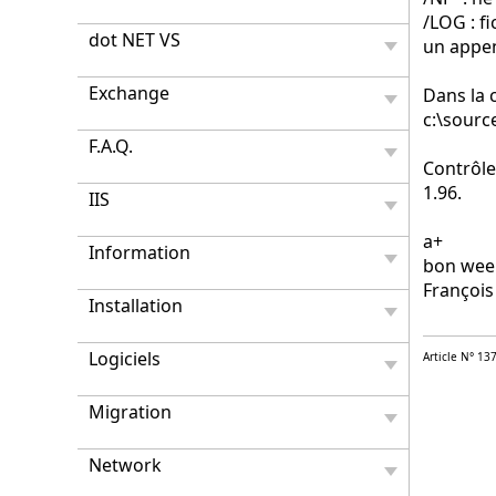
/LOG : f
dot NET VS
un appe
Exchange
Dans la 
c:\sourc
F.A.Q.
Contrôle
1.96.
IIS
a+
Information
bon wee
François
Installation
Logiciels
Article N° 13
Migration
Network