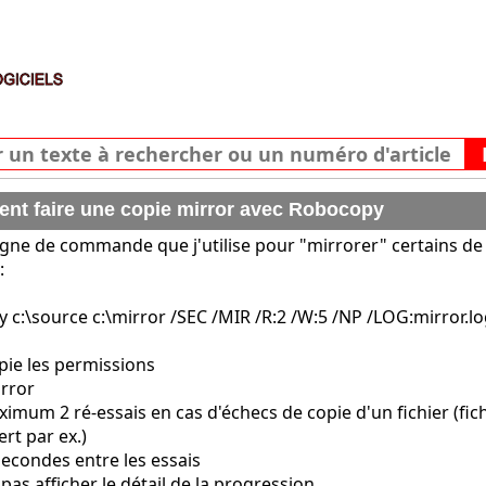
t faire une copie mirror avec Robocopy
 ligne de commande que j'utilise pour "mirrorer" certains d
:
 c:\source c:\mirror /SEC /MIR /R:2 /W:5 /NP /LOG:mirror.l
opie les permissions
irror
aximum 2 ré-essais en cas d'échecs de copie d'un fichier (fic
rt par ex.)
 secondes entre les essais
pas afficher le détail de la progression