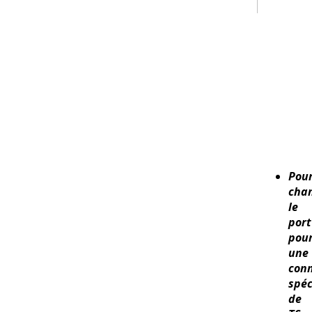
Pou
cha
le
port
pou
une
con
spéc
de