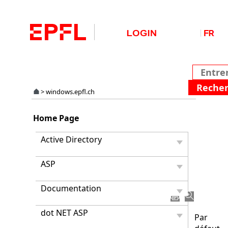
>
windows.epfl.ch
Comm
Home Page
modifi
le
Active Directory
port
d'un
ASP
serveu
Termin
Servic
Documentation
dot NET ASP
Par