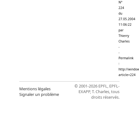
N°
224
du
27.05.2004
11:06:22
par
Thierry
Charles
-
-
Permalink
:
http://window
article=224
© 2001-2026 EPFL, EPFL-
Mentions légales
EXAPP, T. Charles, tous
Signaler un problème
droits réservés.