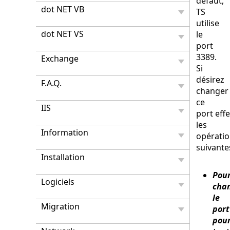
défaut,
dot NET VB
TS
utilise
dot NET VS
le
port
3389.
Exchange
Si
désirez
F.A.Q.
changer
ce
IIS
port eff
les
Information
opérati
suivantes
Installation
Pou
Logiciels
cha
le
Migration
port
pou