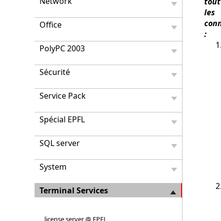
Network
tout
les
con
Office
:
PolyPC 2003
Sécurité
Service Pack
Spécial EPFL
SQL server
System
Terminal Services
license server @ EPFL