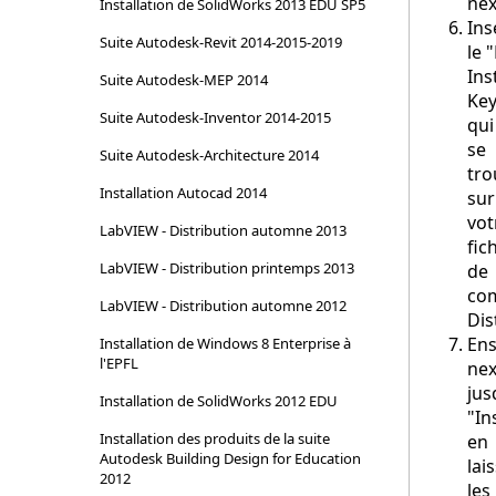
nex
Installation de SolidWorks 2013 EDU SP5
Ins
Suite Autodesk-Revit 2014-2015-2019
le "
Ins
Suite Autodesk-MEP 2014
Ke
Suite Autodesk-Inventor 2014-2015
qui
se
Suite Autodesk-Architecture 2014
tro
Installation Autocad 2014
sur
vot
LabVIEW - Distribution automne 2013
fic
LabVIEW - Distribution printemps 2013
de
co
LabVIEW - Distribution automne 2012
Dis
Ens
Installation de Windows 8 Enterprise à
l'EPFL
nex
jus
Installation de SolidWorks 2012 EDU
"In
Installation des produits de la suite
en
Autodesk Building Design for Education
lai
2012
les