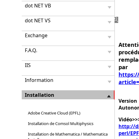
9.6
dot NET VB
Versio
Auton
dot NET VS
Exchange
Attent
F.A.Q.
procéd
rempla
IIS
par
https:/
Information
article
Installation
Version
Autono
Adobe Creative Cloud (EPFL)
Vidéo>>
Installation de Comsol Multiphysics
http://d
perl/EP
Installation de Mathematica / Mathematica