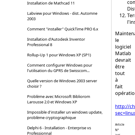
co
Installation de Mathcad 11
Dis
Labview pour Windows - dist. Automne
Ter
2003
l'i
Comment "installer" QuickTime PRO 6.x
Mainten
Installation d'Autodesk Inventor
le
Professional 8
logiciel
Matlab
Rollup-Up 1 pour Windows XP (SP1)
devrait
Comment configurer Windows pour
être
l'utilisation du GPRS de Swisscom...
tout
à
Quelle version de Windows 2003 server
fait
choisir ?
opératio
Problème avec Microsoft Bibliorom
Larousse 2.0 et Windows XP
http://c
Impossible d'installer un windows update,
sec=linu
problème cryptographique
Article
Delphi 6 - Installation - Enterprise vs
N°
Professionnal