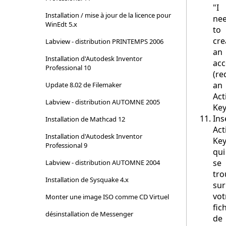
"I
Installation / mise à jour de la licence pour
ne
WinEdt 5.x
to
cre
Labview - distribution PRINTEMPS 2006
an
Installation d'Autodesk Inventor
acc
Professional 10
(re
an
Update 8.02 de Filemaker
Act
Labview - distribution AUTOMNE 2005
Key
Ins
Installation de Mathcad 12
Act
Installation d'Autodesk Inventor
Ke
Professional 9
qu
se
Labview - distribution AUTOMNE 2004
tro
Installation de Sysquake 4.x
sur
vot
Monter une image ISO comme CD Virtuel
fic
désinstallation de Messenger
de