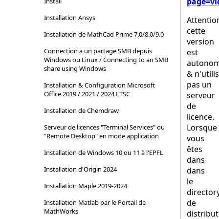
page=vi
Install
Installation Ansys
Attentio
cette
Installation de MathCad Prime 7.0/8.0/9.0
version
Connection a un partage SMB depuis
est
Windows ou Linux / Connecting to an SMB
autono
share using Windows
& n'utili
pas un
Installation & Configuration Microsoft
Office 2019 / 2021 / 2024 LTSC
serveur
de
Installation de Chemdraw
licence.
Lorsque
Serveur de licences "Terminal Services" ou
"Remote Desktop" en mode application
vous
êtes
Installation de Windows 10 ou 11 à l'EPFL
dans
Installation d'Origin 2024
dans
le
Installation Maple 2019-2024
director
de
Installation Matlab par le Portail de
MathWorks
distribut