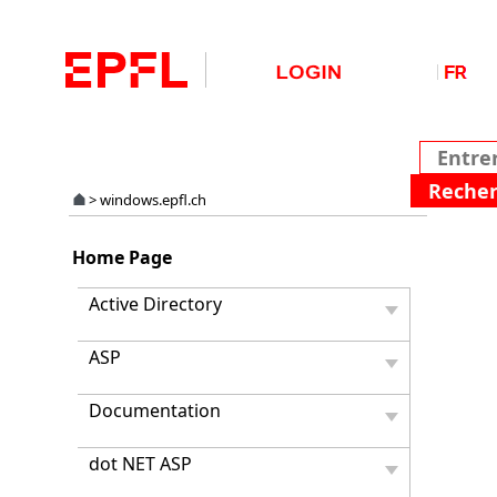
>
windows.epfl.ch
Install
Home Page
de
Matlab
Active Directory
8.5-
8.6-
ASP
9.0-
9.1-
9.2-
Documentation
9.3-
9.4-
dot NET ASP
9.5-