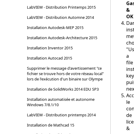
Ga
LabVIEW - Distribution Printemps 2015
&
OK
LabVIEW - Distribution Automne 2014
Dan
Installation Autodesk-MEP 2015
ins
me
Installation Autodesk-Architecture 2015
cho
Installation Inventor 2015
"U
a
Installation Autocad 2015
file
Supprimer le message d'avertissement "ce
ins
fichier se trouve hors de votre réseau local"
key
lors de l'exécution d'un binaire sur Olympe
pui
nex
Installation de SolidWorks 2014 EDU SP3
Acc
Installation automatisée et autonome
le
Windows 7/8.1/10
con
de
LabVIEW - Distribution printemps 2014
lic
Installation de Mathcad 15
&