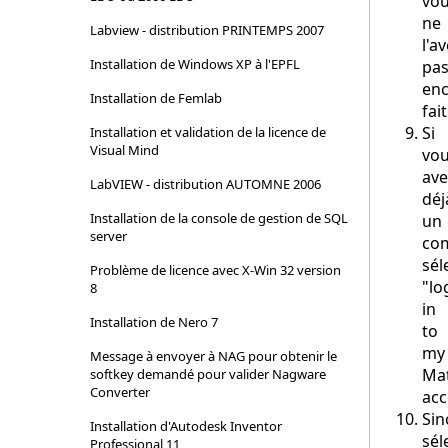
vo
ne
Labview - distribution PRINTEMPS 2007
l'a
Installation de Windows XP à l'EPFL
pa
en
Installation de Femlab
fait
Si
Installation et validation de la licence de
Visual Mind
vo
ave
LabVIEW - distribution AUTOMNE 2006
déj
Installation de la console de gestion de SQL
un
server
co
sél
Problème de licence avec X-Win 32 version
"lo
8
in
Installation de Nero 7
to
my
Message à envoyer à NAG pour obtenir le
Ma
softkey demandé pour valider Nagware
Converter
acc
Sin
Installation d'Autodesk Inventor
sél
Professional 11