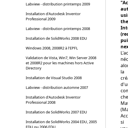
"Ac
Labview - distribution printemps 2009
au
Installation d'Autodesk Inventor
us
Professional 2009
th
Int
Labview - distribution printemps 2008
(r
Installation de SolidWorks 2008 EDU
pui
nex
Windows 2008, 2008R2 à l'EPFL
L'a
Validation de Vista, Win7, Win Server 2008
néc
et 2008R2 pour les machines hors Active
alo
Directory
la
cré
Installation de Visual Studio 2008
d'u
Labview - distribution automne 2007
co
ch
Installation d'Autodesk Inventor
Professional 2008
Ma
(M
Installation de SolidWorks 2007 EDU
Acc
si
Installation de SolidWorks 2004 EDU, 2005
EDU ou 2006 EDU