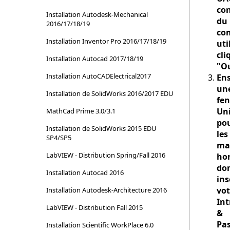
con
Installation Autodesk-Mechanical
du
2016/17/18/19
co
Installation Inventor Pro 2016/17/18/19
uti
cli
Installation Autocad 2017/18/19
"O
Installation AutoCADElectrical2017
Ens
un
Installation de SolidWorks 2016/2017 EDU
fen
Un
MathCad Prime 3.0/3.1
po
Installation de SolidWorks 2015 EDU
les
SP4/SP5
ma
LabVIEW - Distribution Spring/Fall 2016
ho
do
Installation Autocad 2016
ins
vot
Installation Autodesk-Architecture 2016
Int
LabVIEW - Distribution Fall 2015
&
Pa
Installation Scientific WorkPlace 6.0