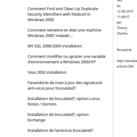
345
du
Comment Find and Clean Up Duplicate
12.08.2019
Security Identifiers with Ntdsutil in
11:48:57
Windows 2000
par
Thierry
Comment remettre en état une machine
Charles
Windows 2000 'malade'...
-
-
MS SQL 2000/2005 installation
Permalink
:
Comment modifier ou ajouter une variable
http://window
d'environnement a Windows 2000/XP
article=345
Visio 2002 installation
Paramètres de mise à jour des signatures
anti-virus pour InoculateIT
Installation de InoculateIT, option Lotus
Notes / Domino
Installation de InoculateIT, option
Exchange
Installation de l'antivirus InoculateIT