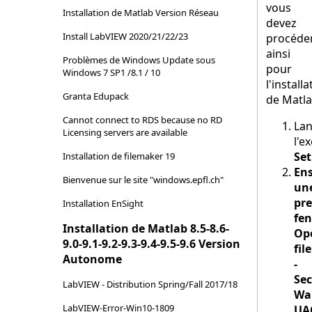
vous
Installation de Matlab Version Réseau
devez
Install LabVIEW 2020/21/22/23
procéde
ainsi
Problèmes de Windows Update sous
pour
Windows 7 SP1 /8.1 / 10
l'installa
Granta Edupack
de Matla
Cannot connect to RDS because no RD
Lan
Licensing servers are available
l'e
Set
Installation de filemaker 19
Ens
Bienvenue sur le site "windows.epfl.ch"
un
pr
Installation EnSight
fen
Installation de Matlab 8.5-8.6-
Op
9.0-9.1-9.2-9.3-9.4-9.5-9.6 Version
file
Autonome
-
Sec
LabVIEW - Distribution Spring/Fall 2017/18
Wa
LabVIEW-Error-Win10-1809
UA