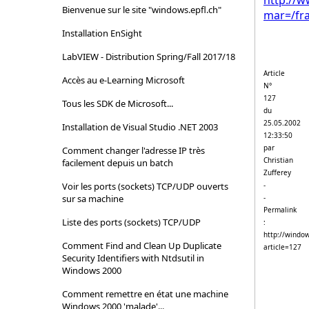
http://w
Bienvenue sur le site "windows.epfl.ch"
mar=/fr
Installation EnSight
LabVIEW - Distribution Spring/Fall 2017/18
Article
Accès au e-Learning Microsoft
N°
127
Tous les SDK de Microsoft...
du
25.05.2002
Installation de Visual Studio .NET 2003
12:33:50
par
Comment changer l'adresse IP très
Christian
facilement depuis un batch
Zufferey
Voir les ports (sockets) TCP/UDP ouverts
-
sur sa machine
-
Permalink
Liste des ports (sockets) TCP/UDP
:
http://window
Comment Find and Clean Up Duplicate
article=127
Security Identifiers with Ntdsutil in
Windows 2000
Comment remettre en état une machine
Windows 2000 'malade'...