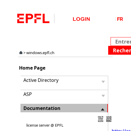
>
windows.epfl.ch
Résolu
Home Page
des
probl
Active Directory
liés
aux
ASP
erreur
d'arrêt
écran
Documentation
bleu
license server @ EPFL