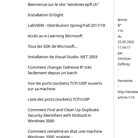
Bienvenue sur le site "windows.epfl.ch"
Installation EnSight
Article
LabVIEW - Distribution Spring/Fall 2017/18
N°
116
Accès au e-Learning Microsoft
du
25.05.2002
Tous les SDK de Microsoft...
11:54:17
par
Installation de Visual Studio .NET 2003
Christian
Zufferey
Comment changer l'adresse IP très
-
facilement depuis un batch
-
Permalink
Voir les ports (sockets) TCP/UDP ouverts
:
sur sa machine
http://window
article=116
Liste des ports (sockets) TCP/UDP
Comment Find and Clean Up Duplicate
Security Identifiers with Ntdsutil in
Windows 2000
Comment remettre en état une machine
Windows 2000 'malade'...