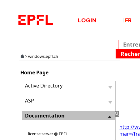
>
windows.epfl.ch
Présen
Home Page
de
l’outil
Active Directory
de
migrat
ASP
Active
Direct
Documentation
http://w
mar=/fr
license server @ EPFL