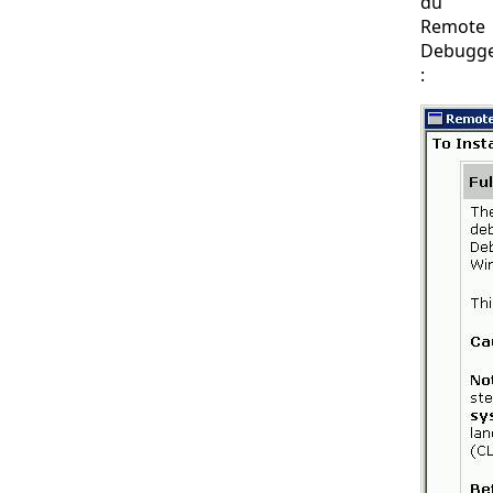
du
Remote
Debugg
: