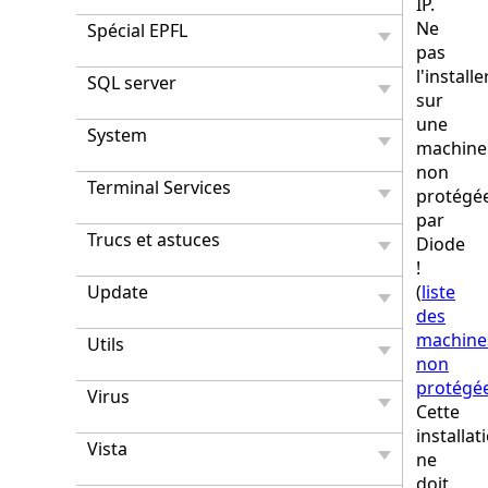
IP.
Ne
Spécial EPFL
pas
l'installe
SQL server
sur
une
System
machine
non
Terminal Services
protégé
par
Trucs et astuces
Diode
!
Update
(
liste
des
machine
Utils
non
protégé
Virus
Cette
installat
Vista
ne
doit