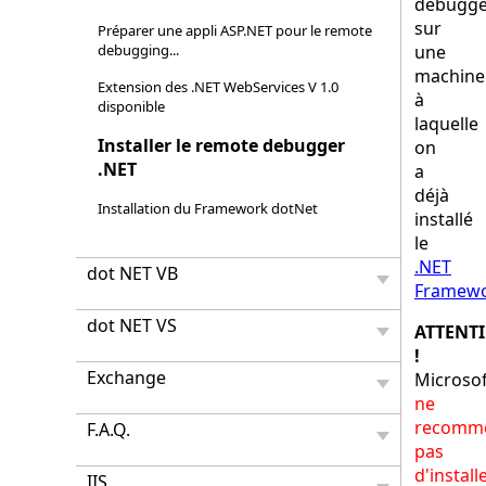
debugge
sur
Préparer une appli ASP.NET pour le remote
debugging...
une
machine
Extension des .NET WebServices V 1.0
à
disponible
laquelle
Installer le remote debugger
on
.NET
a
déjà
Installation du Framework dotNet
installé
le
.NET
dot NET VB
Framew
dot NET VS
ATTENT
!
Exchange
Microsof
ne
recomm
F.A.Q.
pas
d'install
IIS