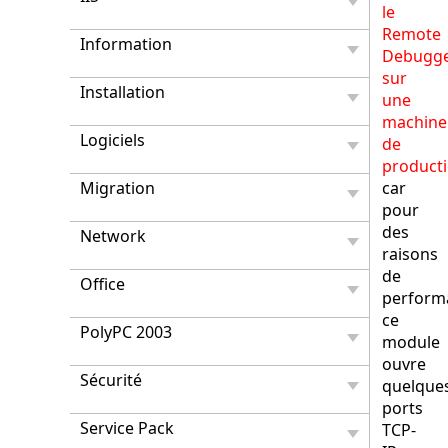
le
Remote
Information
Debugg
sur
Installation
une
machine
Logiciels
de
product
Migration
car
pour
des
Network
raisons
de
Office
perform
ce
PolyPC 2003
module
ouvre
Sécurité
quelque
ports
Service Pack
TCP-