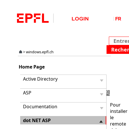
>
windows.epfl.ch
Install
Home Page
le
remot
Active Directory
debug
.NET
ASP
Pour
Documentation
installer
le
dot NET ASP
remote