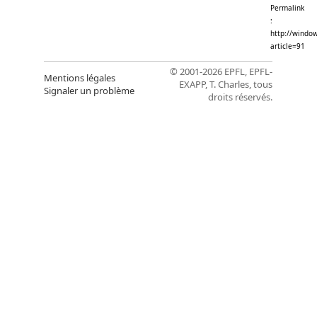
Permalink
:
http://window
article=91
© 2001-2026 EPFL, EPFL-
Mentions légales
EXAPP, T. Charles, tous
Signaler un problème
droits réservés.