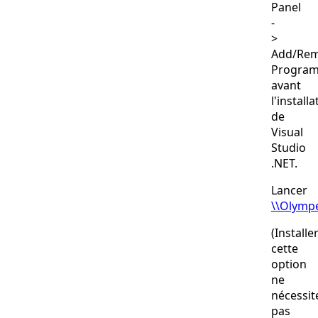
Panel
-
>
Add/Re
Program
avant
l'installa
de
Visual
Studio
.NET.
Lancer
\\Olymp
(Installe
cette
option
ne
nécessit
pas