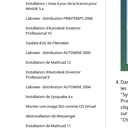
Installation / mise à jour de la licence pour
WinEdt 5.x
Labview - distribution PRINTEMPS 2006
Installation d'Autodesk Inventor
Professional 10
Update 8.02 de Filemaker
Labview - distribution AUTOMNE 2005
Installation de Mathcad 12
Installation d'Autodesk Inventor
Professional 9
Da
Labview - distribution AUTOMNE 2004
les
"S
Installation de Sysquake 4.x
Pro
Monter une image ISO comme CD Virtuel
cli
sur
désinstallation de Messenger
"Ch
Installation de Mathcad 11