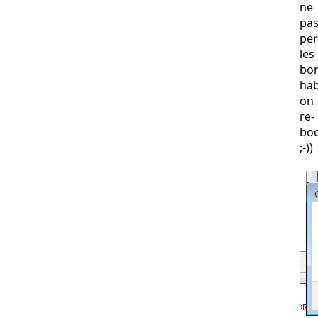
ne
pa
per
les
bo
hab
on
re-
bo
;-))