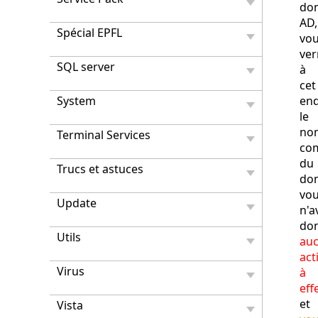
do
AD,
Spécial EPFL
vo
ver
SQL server
à
cet
System
end
le
no
Terminal Services
co
du
Trucs et astuces
do
vo
Update
n'a
do
Utils
au
act
Virus
à
eff
et
Vista