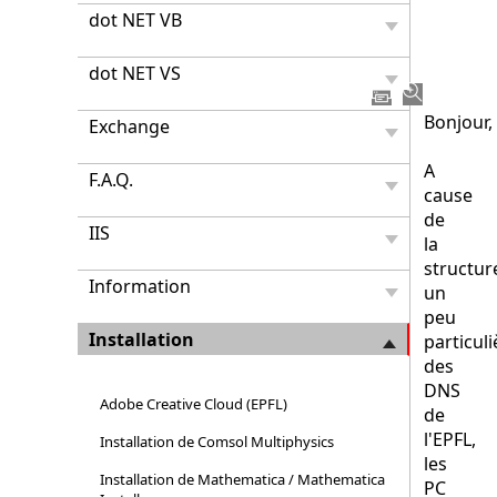
machi
dot NET VB
hors
Active
Direct
dot NET VS
Bonjour,
Exchange
A
F.A.Q.
cause
de
IIS
la
structur
Information
un
peu
Installation
particuli
des
DNS
Adobe Creative Cloud (EPFL)
de
l'EPFL,
Installation de Comsol Multiphysics
les
Installation de Mathematica / Mathematica
PC