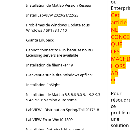
ou
Installation de Matlab Version Réseau
Enterpri
Cet
Install LabVIEW 2020/21/22/23
article
Problèmes de Windows Update sous
NE
Windows 7 SP1 /8.1 / 10
CONCE
Granta Edupack
QUE
Cannot connect to RDS because no RD
LES
Licensing servers are available
MACHI
HORS
Installation de filemaker 19
AD
Bienvenue sur le site "windows.epfl.ch"
!!!
Installation EnSight
Pour
Installation de Matlab 8.5-8.6-9.0-9.1-9.2-9.3-
résoudr
9.4-9.5-9.6 Version Autonome
ce
LabVIEW - Distribution Spring/Fall 2017/18
problèm
une
LabVIEW-Error-Win10-1809
solution
Installation Autodesk-Mechanical