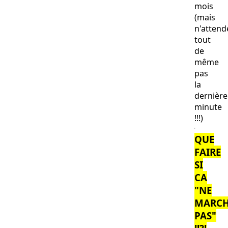
mois
(mais
n'attend
tout
de
même
pas
la
dernière
minute
!!!)
QUE
FAIRE
SI
CA
"NE
MARCH
PAS"