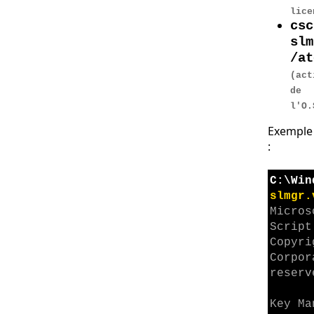
lice
csc
slm
/at
(act
de
l'O.
Exemple
:
C:\Win
slmgr.
Micros
Script
Copyri
Corpor
reserv
Key Ma