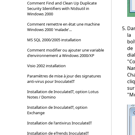
Comment Find and Clean Up Duplicate
Security Identifiers with Ntdsutil in
Windows 2000
Comment remettre en état une machine
Da
Windows 2000 'malade'...
la
MS SQL 2000/2005 installation
boî
de
Comment modifier ou ajouter une variable
dia
d'environnement a Windows 2000/XP
"C
Visio 2002 installation
Na
Cha
Paramètres de mise à jour des signatures
cli
anti-virus pour InoculateIT
sur
Installation de InoculateIT, option Lotus
"Mo
Notes / Domino
Installation de InoculateIT, option
Exchange
Installation de l'antivirus InoculateIT
Installation de eTrends InoculateIT