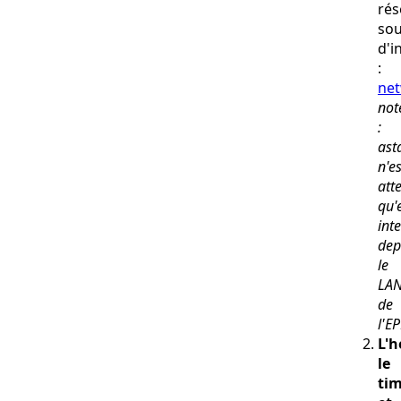
rés
sou
d'i
:
net
not
:
ast
n'es
att
qu'
int
dep
le
LA
de
l'EP
L'h
le
ti