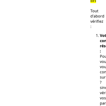
!!?!
Tout
d'abord
vérifiez
:
Vot
con
ré
:
Pou
vo
vo
con
su
?
sin
vér
vos
pa