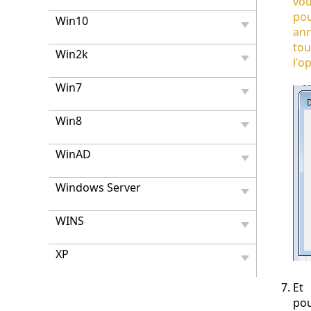
vo
po
Win10
ann
tou
Win2k
l'o
Win7
Win8
WinAD
Windows Server
WINS
XP
Et
po