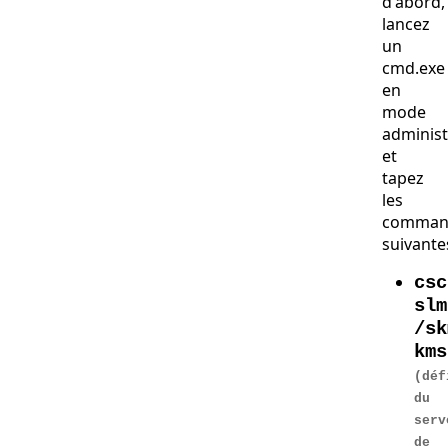
d'abord,
lancez
un
cmd.exe
en
mode
administ
et
tapez
les
comman
suivantes
csc
slm
/sk
kms
(déf
du
serv
de