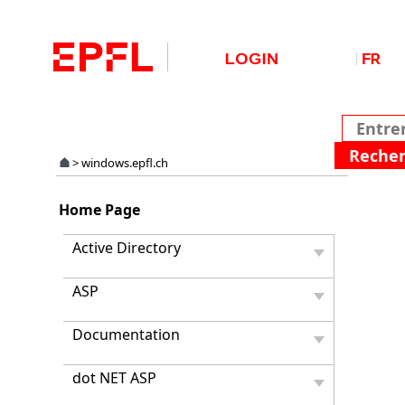
>
windows.epfl.ch
Valida
Home Page
de
Vista,
Active Directory
Win7,
Win
ASP
Server
2008
et
Documentation
2008R
pour
dot NET ASP
les