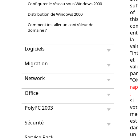
Configurer le réseau sous Windows 2000
suf
of
Distribution de Windows 2000
thi
Comment installer un contrôleur de
co
domaine ?
ent
la
val
Logiciels
"in
et
Migration
val
par
Network
"O
rap
Office
:
si
vot
PolyPC 2003
ma
est
Sécurité
da
un
Service Pack