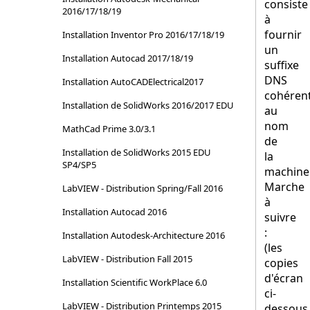
consiste
2016/17/18/19
à
fournir
Installation Inventor Pro 2016/17/18/19
un
Installation Autocad 2017/18/19
suffixe
DNS
Installation AutoCADElectrical2017
cohéren
Installation de SolidWorks 2016/2017 EDU
au
nom
MathCad Prime 3.0/3.1
de
Installation de SolidWorks 2015 EDU
la
SP4/SP5
machine
Marche
LabVIEW - Distribution Spring/Fall 2016
à
Installation Autocad 2016
suivre
:
Installation Autodesk-Architecture 2016
(les
LabVIEW - Distribution Fall 2015
copies
d'écran
Installation Scientific WorkPlace 6.0
ci-
LabVIEW - Distribution Printemps 2015
dessous