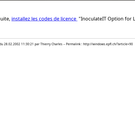
uite,
installez les codes de licence
"InoculateIT Option for 
 du 28.02.2002 11:30:21 par Thierry Charles -- Permalink : http://windows.epfl.ch/?article=90