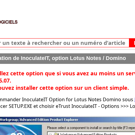
lation de InoculateIT, option Lotus Notes / Domino
llez cette option que si vous avez au moins un s
5.07.
uvez installer cette option sur un client simple.
mander InoculateIT Option for Lotus Notes Domino sous
cer SETUP.EXE et choisir eTrust InoculateIT - Options >>> L