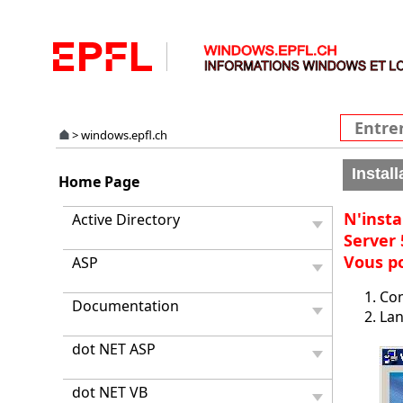
>
windows.epfl.ch
Instal
Home Page
N'insta
Active Directory
Server 
Vous po
ASP
Com
Documentation
Lan
dot NET ASP
dot NET VB