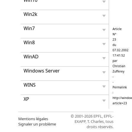
Win10
Win2k
Win7
Article
N°
23
Win8
du
07.02.2002
WinAD
17:41:52
par
Christian
Windows Server
Zufferey
-
-
WINS
Permalink
:
XP
http://window
article=23
© 2001-2026 EPFL, EPFL-
Mentions légales
EXAPP, T. Charles, tous
Signaler un problème
droits réservés.