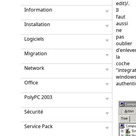
edit)/.
Information
Il
faut
aussi
Installation
ne
pas
Logiciels
oublier
d'enleve
Migration
la
coche
Network
"integra
window
Office
authenti
PolyPC 2003
Sécurité
Service Pack