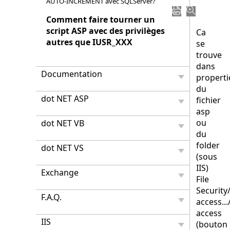
IUSR_
AUTO-INCREMENT avec SQLServer?
Comment faire tourner un
script ASP avec des privilèges
Ca
autres que IUSR_XXX
se
trouve
dans
Documentation
properti
du
dot NET ASP
fichier
asp
ou
dot NET VB
du
folder
dot NET VS
(sous
IIS)
Exchange
File
Securit
F.A.Q.
access.
access
IIS
(bouton