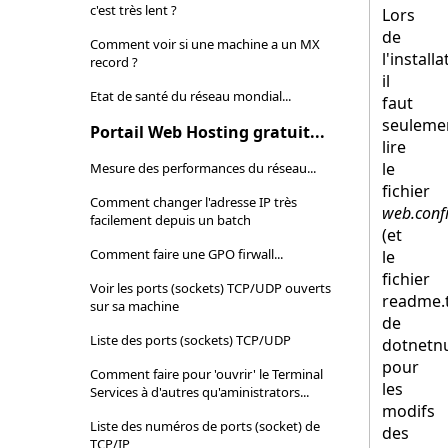
c'est très lent ?
Lors
de
Comment voir si une machine a un MX
l'installa
record ?
il
Etat de santé du réseau mondial...
faut
seuleme
Portail Web Hosting gratuit...
lire
le
Mesure des performances du réseau...
fichier
Comment changer l'adresse IP très
web.confi
facilement depuis un batch
(et
Comment faire une GPO firwall...
le
fichier
Voir les ports (sockets) TCP/UDP ouverts
readme.
sur sa machine
de
Liste des ports (sockets) TCP/UDP
dotnetn
pour
Comment faire pour 'ouvrir' le Terminal
les
Services à d'autres qu'aministrators...
modifs
Liste des numéros de ports (socket) de
des
TCP/IP