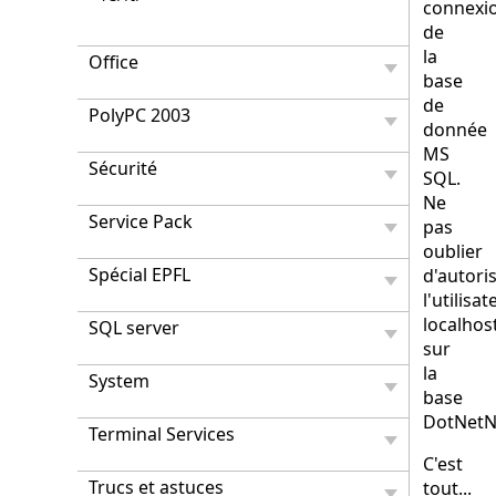
connexi
de
la
Office
base
de
PolyPC 2003
donnée
MS
Sécurité
SQL.
Ne
Service Pack
pas
oublier
Spécial EPFL
d'autori
l'utilisat
localho
SQL server
sur
la
System
base
DotNetNu
Terminal Services
C'est
Trucs et astuces
tout...