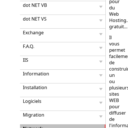
pour
dot NET VB
du
Web
dot NET VS
Hosting..
gratuit...
Exchange
Il
vous
F.A.Q.
permet
facileme
IIS
de
construi
Information
un
ou
Installation
plusieur
sites
WEB
Logiciels
pour
diffuser
Migration
de
l'inform