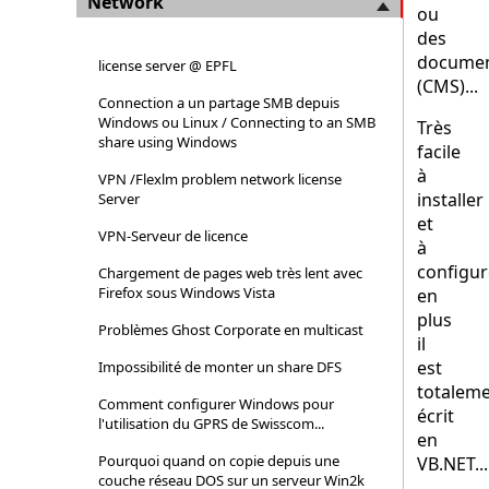
Network
ou
des
docume
license server @ EPFL
(CMS)...
Connection a un partage SMB depuis
Windows ou Linux / Connecting to an SMB
Très
share using Windows
facile
à
VPN /Flexlm problem network license
installer
Server
et
VPN-Serveur de licence
à
configure
Chargement de pages web très lent avec
Firefox sous Windows Vista
en
plus
Problèmes Ghost Corporate en multicast
il
est
Impossibilité de monter un share DFS
totalem
Comment configurer Windows pour
écrit
l'utilisation du GPRS de Swisscom...
en
Pourquoi quand on copie depuis une
VB.NET...
couche réseau DOS sur un serveur Win2k