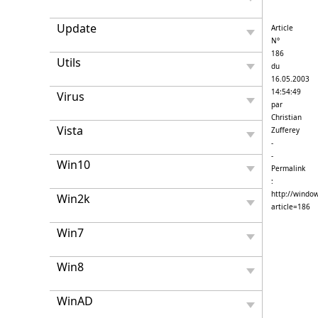
Update
Article
N°
186
Utils
du
16.05.2003
14:54:49
Virus
par
Christian
Vista
Zufferey
-
-
Win10
Permalink
:
http://window
Win2k
article=186
Win7
Win8
WinAD