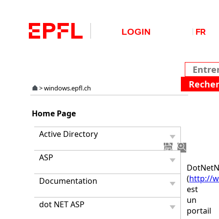
>
windows.epfl.ch
Portail
Home Page
Web
Hosti
Active Directory
gratuit.
ASP
DotNet
(
http://
Documentation
est
un
dot NET ASP
portail