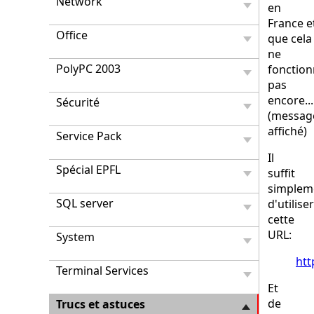
Network
en
France e
Office
que cela
ne
PolyPC 2003
fonctio
pas
encore...
Sécurité
(messag
affiché)
Service Pack
Il
Spécial EPFL
suffit
simplem
SQL server
d'utiliser
cette
URL:
System
htt
Terminal Services
Et
de
Trucs et astuces