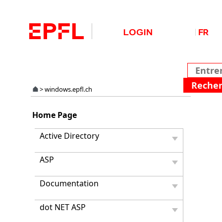
>
windows.epfl.ch
Comm
Home Page
config
son
Active Directory
MSN
Messe
ASP
pour
qu'il
puisse
Documentation
utilise
les
dot NET ASP
SMS