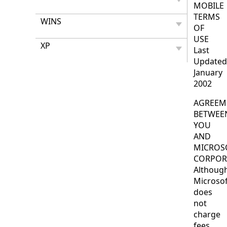
MOBILE
TERMS
WINS
OF
USE
XP
Last
Updated
January
2002
AGREEM
BETWEE
YOU
AND
MICROS
CORPOR
Althoug
Microsof
does
not
charge
fees