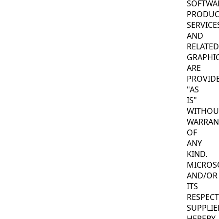
SOFTWA
PRODUC
SERVICE
AND
RELATED
GRAPHI
ARE
PROVID
"AS
IS"
WITHOU
WARRAN
OF
ANY
KIND.
MICROS
AND/OR
ITS
RESPECT
SUPPLIE
HEREBY