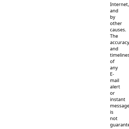
Internet,
and
by
other
causes.
The
accurac
and
timeline
of
any
E-
mail
alert
or
instant
messag
is
not
guarant