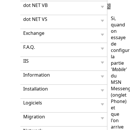
Suisse.
dot NET VB
Si,
dot NET VS
quand
on
Exchange
essaye
de
F.A.Q.
configur
la
IIS
partie
'Mobile'
Information
du
MSN
Messen
Installation
(onglet
Phone)
Logiciels
et
que
Migration
l'on
arrive