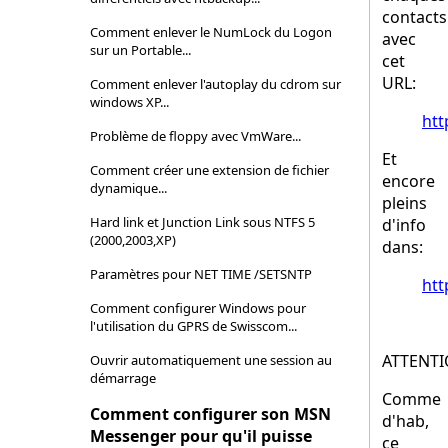
contacts
Comment enlever le NumLock du Logon
avec
sur un Portable...
cet
URL:
Comment enlever l'autoplay du cdrom sur
windows XP...
htt
Problème de floppy avec VmWare...
Et
Comment créer une extension de fichier
encore
dynamique...
pleins
Hard link et Junction Link sous NTFS 5
d'info
(2000,2003,XP)
dans:
Paramètres pour NET TIME /SETSNTP
htt
Comment configurer Windows pour
l'utilisation du GPRS de Swisscom...
ATTENTI
Ouvrir automatiquement une session au
démarrage
Comme
Comment configurer son MSN
d'hab,
Messenger pour qu'il puisse
ce