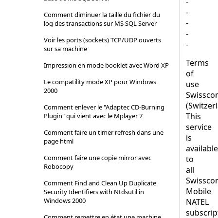
-
-
Comment diminuer la taille du fichier du
-
log des transactions sur MS SQL Server
-
Voir les ports (sockets) TCP/UDP ouverts
-
sur sa machine
Terms
Impression en mode booklet avec Word XP
of
Le compatility mode XP pour Windows
use
2000
Swissco
(Switzer
Comment enlever le "Adaptec CD-Burning
This
Plugin" qui vient avec le Mplayer 7
service
Comment faire un timer refresh dans une
is
page html
available
Comment faire une copie mirror avec
to
Robocopy
all
Swissco
Comment Find and Clean Up Duplicate
Mobile
Security Identifiers with Ntdsutil in
Windows 2000
NATEL
subscrip
Comment remettre en état une machine