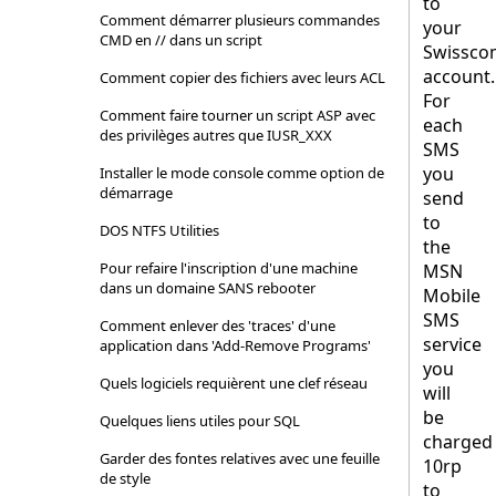
to
Comment démarrer plusieurs commandes
your
CMD en // dans un script
Swissco
account.
Comment copier des fichiers avec leurs ACL
For
Comment faire tourner un script ASP avec
each
des privilèges autres que IUSR_XXX
SMS
you
Installer le mode console comme option de
démarrage
send
to
DOS NTFS Utilities
the
Pour refaire l'inscription d'une machine
MSN
dans un domaine SANS rebooter
Mobile
SMS
Comment enlever des 'traces' d'une
service
application dans 'Add-Remove Programs'
you
Quels logiciels requièrent une clef réseau
will
be
Quelques liens utiles pour SQL
charged
Garder des fontes relatives avec une feuille
10rp
de style
to