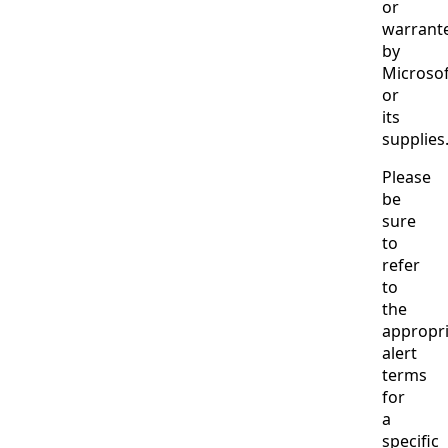
or
warrant
by
Microsof
or
its
supplies
Please
be
sure
to
refer
to
the
appropr
alert
terms
for
a
specific