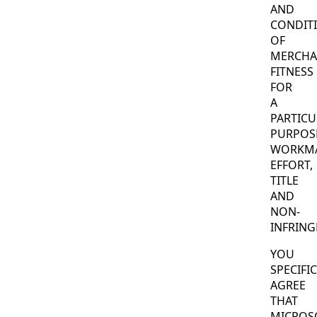
AND
CONDIT
OF
MERCHAN
FITNESS
FOR
A
PARTICU
PURPOS
WORKMA
EFFORT,
TITLE
AND
NON-
INFRING
YOU
SPECIFI
AGREE
THAT
MICROS