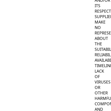
AND/OR
ITS
RESPECT
SUPPLIE
MAKE
NO
REPRES
ABOUT
THE
SUITABIL
RELIABIL
AVAILABI
TIMELIN
LACK
OF
VIRUSES
OR
OTHER
HARMFU
COMPO
AND