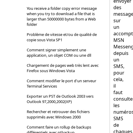
envoyer
des
You receive a folder copy error message
messag
when you try to download a file that is
larger than 50000000 bytes from a Web
sur
folder
un
accompt
Problème de vitesse et/ou de qualité de
MSN
copie sous Vista SP1
Messen
Comment signer simplement une
depuis
application, un objet COM ou une dll
un
Chargement de pages web très lent avec
SMS,
Firefox sous Windows Vista
pour
cela,
Comment modifier le port d'un serveur
il
Terminal Services
faut
Exporter un PST de Outlook 2003 vers
consulte
Outlook 97,2000,2002(XP)
les
numéro
Rechercher et retrouver des fichiers
supprimés avec Windows 2000
SMS
de
Comment faire un rollup de backups
chaques
différentiels avec ntbackup...