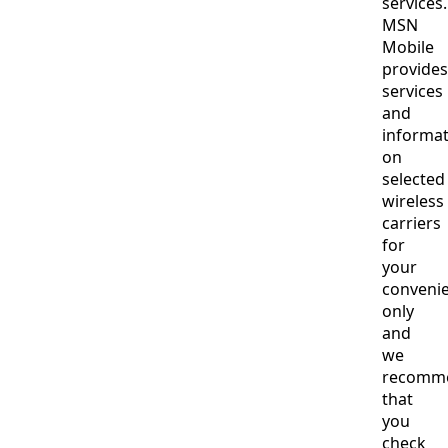
services.
MSN
Mobile
provides
services
and
informa
on
selected
wireless
carriers
for
your
conveni
only
and
we
recomm
that
you
check