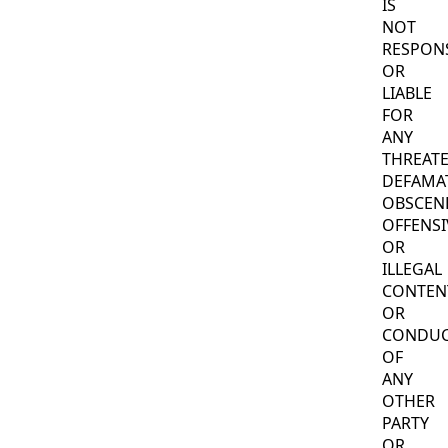
IS
NOT
RESPON
OR
LIABLE
FOR
ANY
THREATE
DEFAMA
OBSCEN
OFFENSI
OR
ILLEGAL
CONTEN
OR
CONDU
OF
ANY
OTHER
PARTY
OR