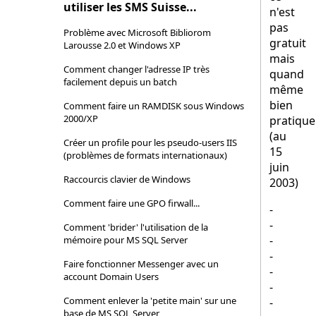
utiliser les SMS Suisse...
n'est
pas
Problème avec Microsoft Bibliorom
gratuit
Larousse 2.0 et Windows XP
mais
Comment changer l'adresse IP très
quand
facilement depuis un batch
même
bien
Comment faire un RAMDISK sous Windows
2000/XP
pratique.
(au
Créer un profile pour les pseudo-users IIS
15
(problèmes de formats internationaux)
juin
Raccourcis clavier de Windows
2003)
Comment faire une GPO firwall...
-
-
Comment 'brider' l'utilisation de la
-
mémoire pour MS SQL Server
-
Faire fonctionner Messenger avec un
-
account Domain Users
-
Comment enlever la 'petite main' sur une
-
base de MS SQL Server