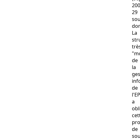
200
29
sou
do
La
str
trè
"mo
de
la
ges
inf
de
l'E
a
obl
cet
pro
de
sou