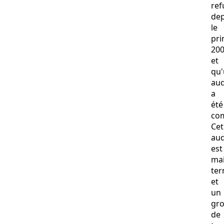
ref
dep
le
pr
20
et
qu
aud
a
été
co
Cet
aud
est
ma
ter
et
un
gr
de