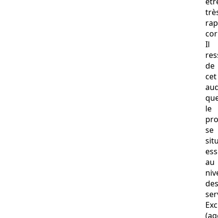
êtr
trè
ra
cor
Il
res
de
cet
aud
qu
le
pr
se
sit
ess
au
niv
de
ser
Ex
(ag