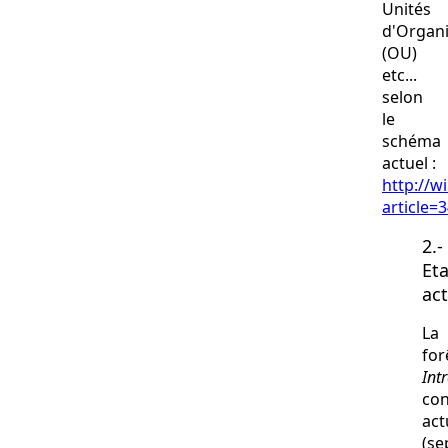
Unités
d'Organi
(OU)
etc...
selon
le
schéma
actuel :
http://w
article=
2.-
Eta
act
La
for
Int
con
act
(se