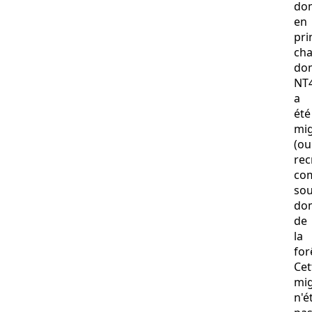
do
en
pri
ch
do
NT
a
été
mi
(ou
rec
co
sou
do
de
la
for
Cet
mig
n'é