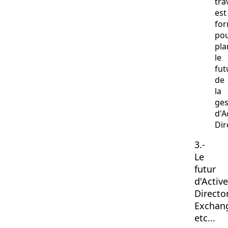
tra
est
fo
po
pla
le
fut
de
la
ges
d'A
Dir
3.-
Le
futur
d'Active
Director
Exchan
etc...