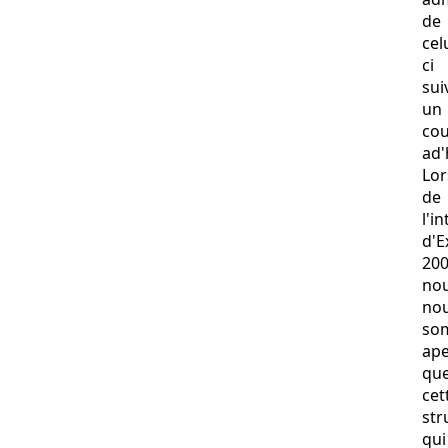
de
cel
ci
sui
un
cou
ad'
Lor
de
l'i
d'
20
no
no
so
ap
qu
cet
str
qui