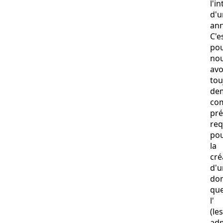
l'i
d'u
ann
C'e
po
no
av
tou
de
co
pré
req
po
la
cré
d'u
do
qu
l'
(les
adm