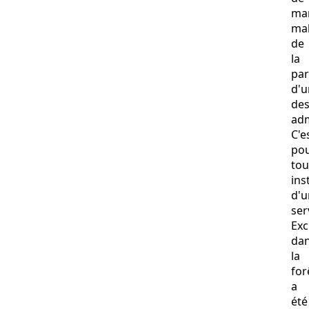
man
ma
de
la
par
d'u
de
adm
C'e
po
tou
ins
d'u
ser
Ex
da
la
for
a
été