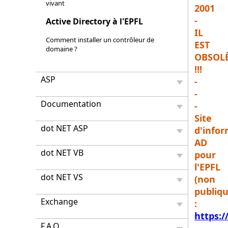
vivant
2001
-
Active Directory à l'EPFL
IL
Comment installer un contrôleur de
EST
domaine ?
OBSOL
!!!
ASP
-
-
Documentation
-
Site
dot NET ASP
d'info
AD
dot NET VB
pour
l'EPFL
dot NET VS
(non
publiqu
Exchange
:
https:/
F.A.Q.