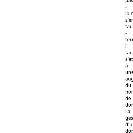
pa
-
loi
s'e
fau
-
ter
il
fau
s'a
à
un
au
du
no
de
do
La
ges
d'u
do