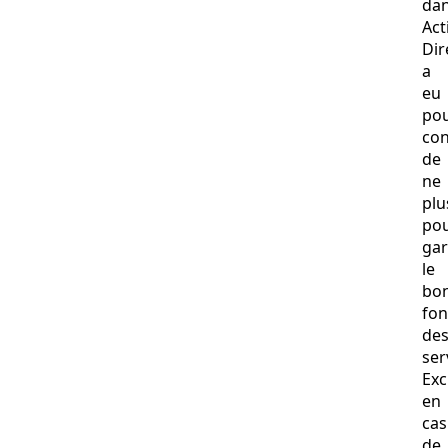
da
Act
Dir
a
eu
po
co
de
ne
plu
pou
gar
le
bo
fo
de
ser
Ex
en
cas
de