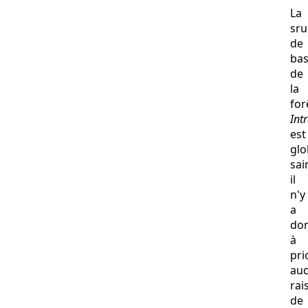
La
sru
de
ba
de
la
for
Int
est
gl
sai
il
n'y
a
don
à
pri
au
rai
de