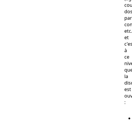
cou
dos
par
con
etc.
et
c'e
à
ce
niv
qu
la
dis
est
ouv
: