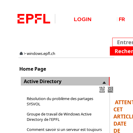
>
windows.epfl.ch
Active
Home Page
Direct
à
Active Directory
l'EPFL
Résolution du problème des partages
ATTEN
SYSVOL
CET
Groupe de travail de Windows Active
ARTICL
Directory de l'EPFL
DATE
Comment savoir si un serveur est toujours
DE