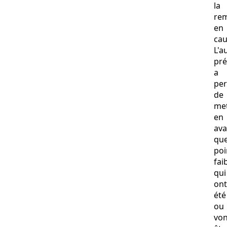
la
rem
en
cau
L'a
pré
a
pe
de
met
en
ava
qu
poi
fai
qui
ont
été
ou
von