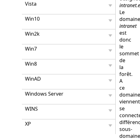
Vista
intranet.e
Le
Win10
domain
intranet
est
Win2k
donc
le
Win7
sommet
de
Win8
la
forêt.
WinAD
A
ce
Windows Server
domain
viennent
se
WINS
connect
différen
XP
sous-
domaine