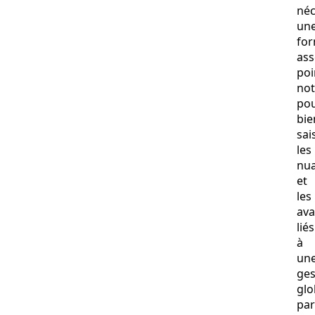
néc
un
for
ass
poi
no
po
bie
sai
les
nu
et
les
ava
liés
à
un
ges
glo
par