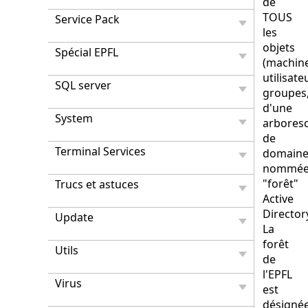
de
TOUS
Service Pack
les
objets
Spécial EPFL
(machine
utilisate
SQL server
groupes,
d'une
System
arbores
de
Terminal Services
domaine
nommé
"forêt"
Trucs et astuces
Active
Director
Update
La
forêt
Utils
de
l'EPFL
Virus
est
désigné