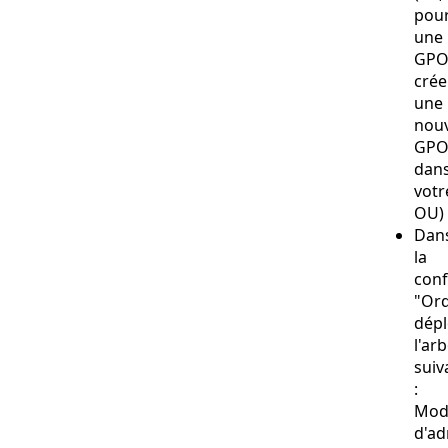
pou
une
GPO
crée
une
nouv
GP
dan
votr
OU)
Dan
la
conf
"Ord
dépl
l'ar
suiv
:
Mod
d'ad