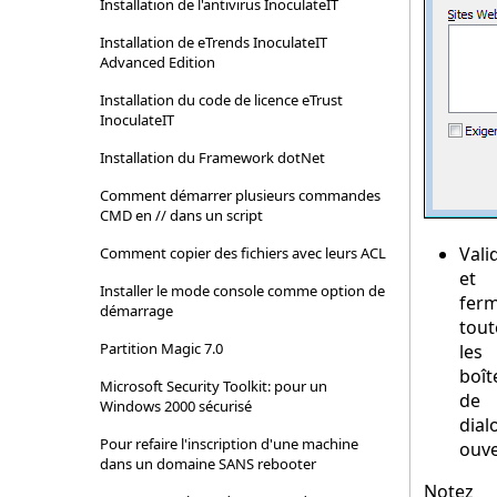
Installation de l'antivirus InoculateIT
Installation de eTrends InoculateIT
Advanced Edition
Installation du code de licence eTrust
InoculateIT
Installation du Framework dotNet
Comment démarrer plusieurs commandes
CMD en // dans un script
Vali
Comment copier des fichiers avec leurs ACL
et
Installer le mode console comme option de
fer
démarrage
tout
Partition Magic 7.0
les
boît
Microsoft Security Toolkit: pour un
de
Windows 2000 sécurisé
dial
Pour refaire l'inscription d'une machine
ouve
dans un domaine SANS rebooter
Notez