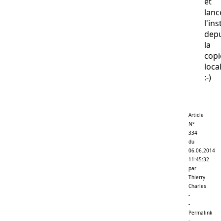
et
lanc
l'ins
depu
la
copi
loca
:-)
Article
N°
334
du
06.06.2014
11:45:32
par
Thierry
Charles
-
-
Permalink