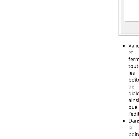
Vali
et
fer
tout
les
boît
de
dial
ains
que
l'édi
Dan
la
boît