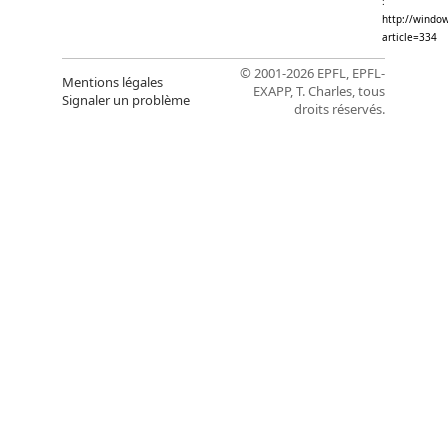
:
http://window
article=334
© 2001-2026 EPFL, EPFL-
Mentions légales
EXAPP, T. Charles, tous
Signaler un problème
droits réservés.