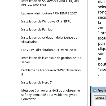
Installation de SolidWorks 2004 EDU, 2005
dial
EDU ou 2006 EDU
séle
l'on
Labview - distribution PRINTEMPS 2007
sécu
Installation de Windows XP à l'EPFL
la
zon
Installation de Femlab
"int
Installation et validation de la licence de
local
Visual Mind
puis
cliq
LabVIEW - distribution AUTOMNE 2006
sur
Installation de la console de gestion de SQL
le
server
bou
"Sit
Problème de licence avec X-Win 32 version
:
8
Installation de Nero 7
Message à envoyer à NAG pour obtenir le
softkey demandé pour valider Nagware
Converter