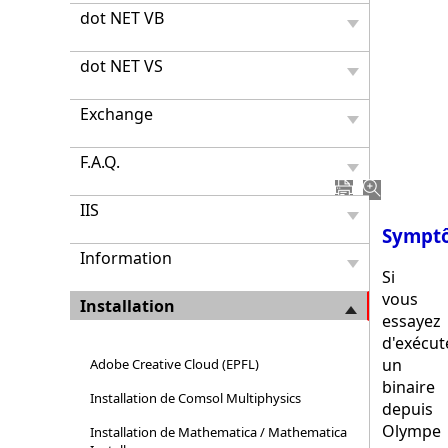
résea
dot NET VB
local"
lors
de
dot NET VS
l'exéc
d'un
Exchange
binair
sur
F.A.Q.
Olymp
IIS
Sympt
Information
Si
vous
Installation
essayez
d'exécut
un
Adobe Creative Cloud (EPFL)
binaire
Installation de Comsol Multiphysics
depuis
Olympe
Installation de Mathematica / Mathematica