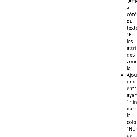
"Aff
à
côté
du
text
"Ent
les
attr
des
zon
ici"
Ajou
une
entr
ayan
"*.i
dan
la
col
"No
de