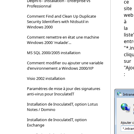
Delphi 6 - Installation - Enterprise vs
ce
Professionnal
site
web
Comment Find and Clean Up Duplicate
à
Security Identifiers with Ntdsutil in
Windows 2000
la
liste
Comment remettre en état une machine
entr
Windows 2000 'malade'...
"*.i
MS SQL 2000/2005 installation
cliq
sur
Comment modifier ou ajouter une variable
"Ajo
d'environnement a Windows 2000/XP
:
Visio 2002 installation
Paramètres de mise à jour des signatures
anti-virus pour InoculateIT
Installation de InoculateIT, option Lotus
Notes / Domino
Installation de InoculateIT, option
Exchange