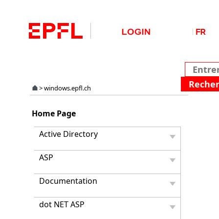
>
windows.epfl.ch
Suppr
Home Page
le
messa
Active Directory
d'aver
"ce
ASP
fichier
se
trouve
Documentation
hors
de
dot NET ASP
votre