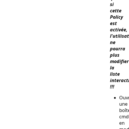
si
cette
Policy
est
activée,
l'utilisa
ne
pourra
plus
modifier
la
liste
interac
!!!
Ouvr
une
boît
cmd
en