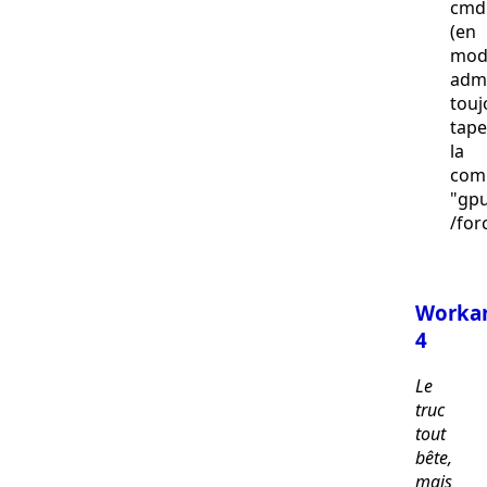
cmd
(en
mod
adm
touj
tape
la
com
"gp
/for
Worka
4
Le
truc
tout
bête,
mais