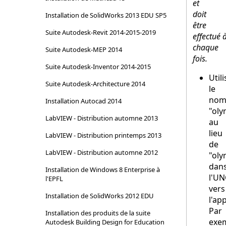
et
doit
Installation de SolidWorks 2013 EDU SP5
être
Suite Autodesk-Revit 2014-2015-2019
effectué 
chaque
Suite Autodesk-MEP 2014
fois.
Suite Autodesk-Inventor 2014-2015
Utili
Suite Autodesk-Architecture 2014
le
no
Installation Autocad 2014
"ol
LabVIEW - Distribution automne 2013
au
lieu
LabVIEW - Distribution printemps 2013
de
LabVIEW - Distribution automne 2012
"oly
dan
Installation de Windows 8 Enterprise à
l'UN
l'EPFL
vers
Installation de SolidWorks 2012 EDU
l'app
Par
Installation des produits de la suite
exe
Autodesk Building Design for Education