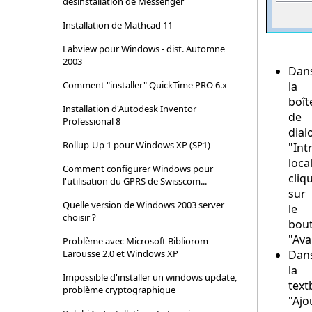
désinstallation de Messenger
Installation de Mathcad 11
Labview pour Windows - dist. Automne
2003
Dan
Comment "installer" QuickTime PRO 6.x
la
boît
Installation d'Autodesk Inventor
de
Professional 8
dial
Rollup-Up 1 pour Windows XP (SP1)
"Int
loca
Comment configurer Windows pour
cliq
l'utilisation du GPRS de Swisscom...
sur
Quelle version de Windows 2003 server
le
choisir ?
bou
"Ava
Problème avec Microsoft Bibliorom
Larousse 2.0 et Windows XP
Dan
la
Impossible d'installer un windows update,
text
problème cryptographique
"Ajo