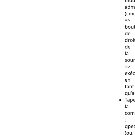
mod
adm
(cmd
=>
bou
de
droi
de
la
sour
=>
exéc
en
tant
qu'a
Tap
la
com
:
gped
(ou,