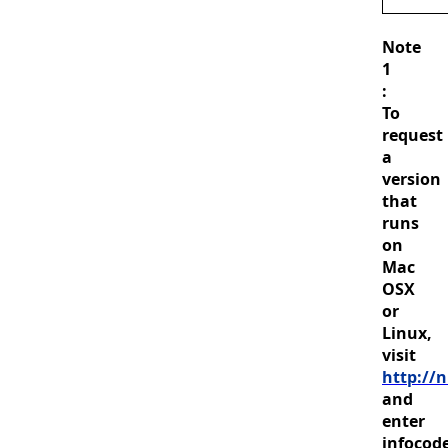
Note
1
:
To
request
a
version
that
runs
on
Mac
OSX
or
Linux,
visit
http://n
and
enter
infocod