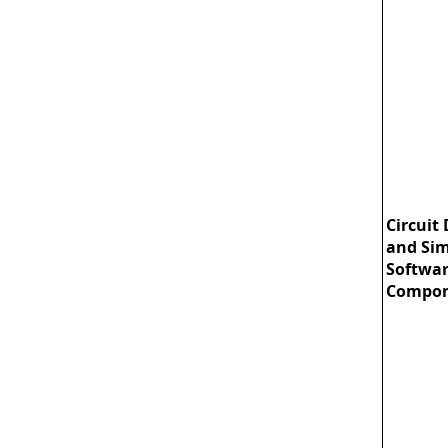
Circuit
and Sim
Softwa
Compon