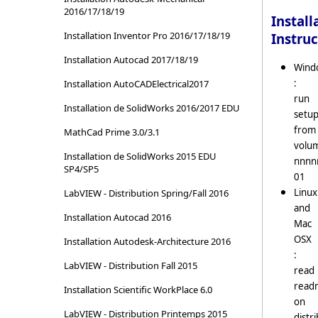
2016/17/18/19
Install
Installation Inventor Pro 2016/17/18/19
Instruc
Installation Autocad 2017/18/19
Wind
:
Installation AutoCADElectrical2017
run
Installation de SolidWorks 2016/2017 EDU
setu
from
MathCad Prime 3.0/3.1
volu
Installation de SolidWorks 2015 EDU
nnnn
SP4/SP5
01
Linux
LabVIEW - Distribution Spring/Fall 2016
and
Installation Autocad 2016
Mac
OSX
Installation Autodesk-Architecture 2016
:
LabVIEW - Distribution Fall 2015
read
read
Installation Scientific WorkPlace 6.0
on
LabVIEW - Distribution Printemps 2015
distr