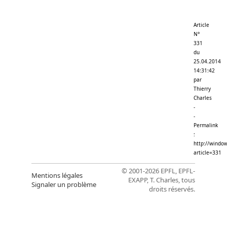
Article
N°
331
du
25.04.2014
14:31:42
par
Thierry
Charles
-
-
Permalink
:
http://window
article=331
© 2001-2026 EPFL, EPFL-
Mentions légales
EXAPP, T. Charles, tous
Signaler un problème
droits réservés.