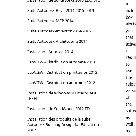
Installation de SolidWorks 2013 EDU SP5
a
Suite Autodesk-Revit 2014-2015-2019
dialo
box
Suite Autodesk-MEP 2014
alert
you
Suite Autodesk-Inventor 2014-2015
that
Suite Autodesk-Architecture 2014
activ
is
Installation Autocad 2014
requ
LabVIEW - Distribution automne 2013
to
use
LabVIEW - Distribution printemps 2013
the
LabVIEW - Distribution automne 2012
relea
versi
Installation de Windows 8 Enterprise à
of
l'EPFL
the
Installation de SolidWorks 2012 EDU
softw
as
Installation des produits de la suite
well
Autodesk Building Design for Education
2012
as