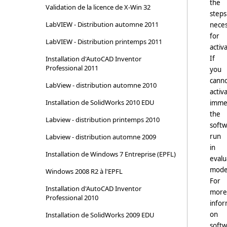
the
Validation de la licence de X-Win 32
steps
LabVIEW - Distribution automne 2011
nece
for
LabVIEW - Distribution printemps 2011
activ
If
Installation d'AutoCAD Inventor
Professional 2011
you
cann
LabView - distribution automne 2010
activ
Installation de SolidWorks 2010 EDU
immed
the
Labview - distribution printemps 2010
soft
run
Labview - distribution automne 2009
in
Installation de Windows 7 Entreprise (EPFL)
evalu
mode
Windows 2008 R2 à l'EPFL
For
Installation d'AutoCAD Inventor
more
Professional 2010
infor
on
Installation de SolidWorks 2009 EDU
soft