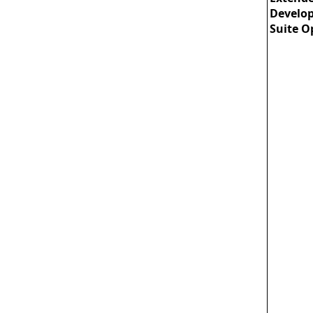
Develo
Suite O