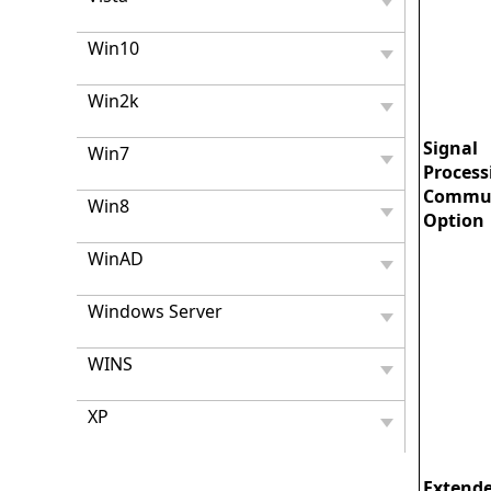
Win10
Win2k
Signal
Win7
Process
Commun
Win8
Option
WinAD
Windows Server
WINS
XP
Extend