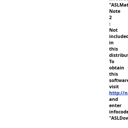
"ASLMat
Note
2
:
Not
include
in
this
distribu
To
obtain
this
softwar
visit
http://n
and
enter
infocod
"ASLDo