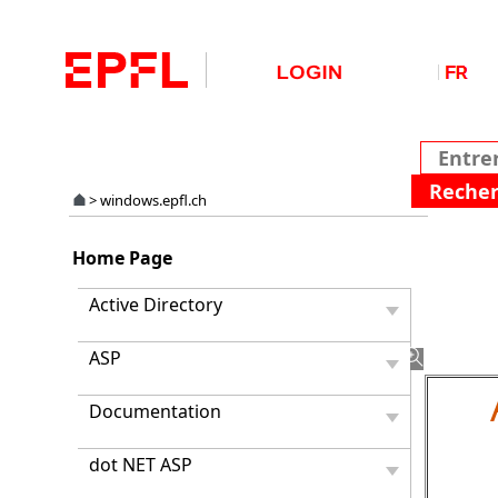
>
windows.epfl.ch
LabVI
Home Page
-
Distri
Active Directory
print
2014
ASP
Documentation
dot NET ASP