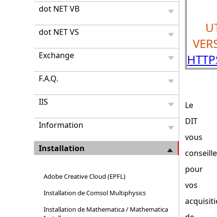
dot NET VB
UT
dot NET VS
VER
Exchange
HTTP
F.A.Q.
IIS
Le
DIT
Information
vous
Installation
conseille
pour
Adobe Creative Cloud (EPFL)
vos
Installation de Comsol Multiphysics
acquisit
Installation de Mathematica / Mathematica