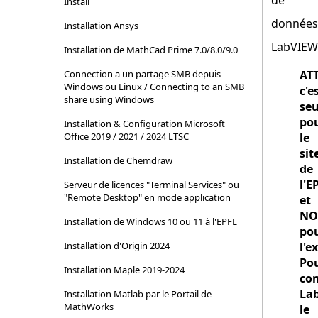
de
Install
données
Installation Ansys
LabVIEW.
Installation de MathCad Prime 7.0/8.0/9.0
Connection a un partage SMB depuis
AT
Windows ou Linux / Connecting to an SMB
c'e
share using Windows
se
po
Installation & Configuration Microsoft
Office 2019 / 2021 / 2024 LTSC
le
sit
Installation de Chemdraw
de
l'E
Serveur de licences "Terminal Services" ou
"Remote Desktop" en mode application
et
NO
Installation de Windows 10 ou 11 à l'EPFL
po
Installation d'Origin 2024
l'e
Po
Installation Maple 2019-2024
co
La
Installation Matlab par le Portail de
MathWorks
le