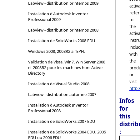
Labview - distribution printemps 2009
activ
refer
Installation d'Autodesk Inventor
Professional 2009
to
the
Labview - distribution printemps 2008
activ
instr
Installation de SolidWorks 2008 EDU
inclu
Windows 2008, 2008R2 à l'EPFL
with
the
Validation de Vista, Win7, Win Server 2008
et 2008R2 pour les machines hors Active
prod
Directory
or
visit
Installation de Visual Studio 2008
http:
Labview - distribution automne 2007
Infos
Installation d'Autodesk Inventor
for
Professional 2008
this
Installation de SolidWorks 2007 EDU
distrib
:
Installation de SolidWorks 2004 EDU, 2005
EDU ou 2006 EDU