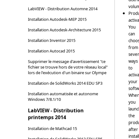
volu
LabVIEW - Distribution Automne 2014
Prod
Installation Autodesk-MEP 2015
activ
You
Installation Autodesk-Architecture 2015
can
Installation Inventor 2015
choo
from
Installation Autocad 2015
sever
ways
Supprimer le message d'avertissement "ce
fichier se trouve hors de votre réseau local"
to
lors de l'exécution d'un binaire sur Olympe
activ
your
Installation de SolidWorks 2014 EDU SP3
softw
Installation automatisée et autonome
Whe
Windows 7/8.1/10
you
launc
LabVIEW - Distribution
the
printemps 2014
prod
Installation de Mathcad 15
after
instal