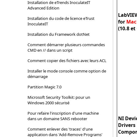
Installation de eTrends InoculateIT
Advanced Edition
LabVIE
Installation du code de licence eTrust
for
Mac
InoculateIT
(10.8 et 
Installation du Framework dotNet
Comment démarrer plusieurs commandes
CMD en // dans un script
Comment copier des fichiers avec leurs ACL
Installer le mode console comme option de
démarrage
Partition Magic 7.0
Microsoft Security Toolkit: pour un
Windows 2000 sécurisé
Pour refaire l'inscription d'une machine
NI Devi
dans un domaine SANS rebooter
Drivers
Comment enlever des 'traces' d'une
Compon
application dans 'Add-Remove Programs'