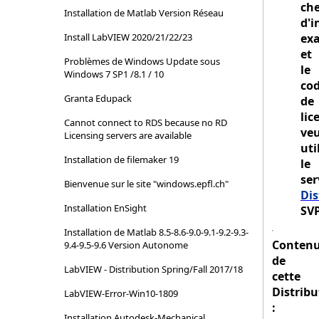
ch
Installation de Matlab Version Réseau
d'i
Install LabVIEW 2020/21/22/23
exa
et
Problèmes de Windows Update sous
le
Windows 7 SP1 /8.1 / 10
co
Granta Edupack
de
lic
Cannot connect to RDS because no RD
veu
Licensing servers are available
uti
Installation de filemaker 19
le
ser
Bienvenue sur le site "windows.epfl.ch"
Dis
Installation EnSight
SV
Installation de Matlab 8.5-8.6-9.0-9.1-9.2-9.3-
Conten
9.4-9.5-9.6 Version Autonome
de
LabVIEW - Distribution Spring/Fall 2017/18
cette
Distribu
LabVIEW-Error-Win10-1809
:
Installation Autodesk-Mechanical