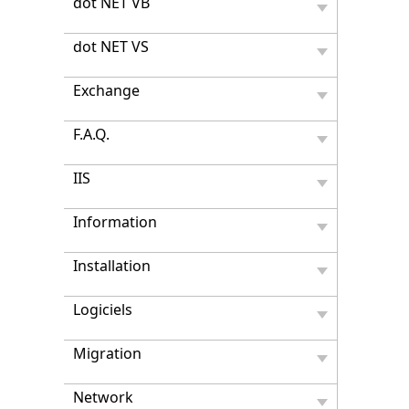
dot NET VB
dot NET VS
Exchange
F.A.Q.
IIS
Information
Installation
Logiciels
Migration
Network