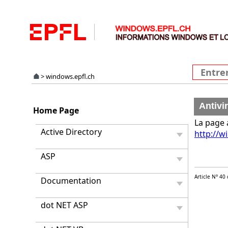
>
windows.epfl.ch
Antivi
Home Page
La page
Active Directory
http://wi
ASP
Documentation
dot NET ASP