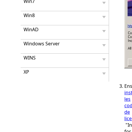
Win7
Win8
WinAD
Windows Server
WINS
XP
Ens
ins
les
co
de
lic
"In
for