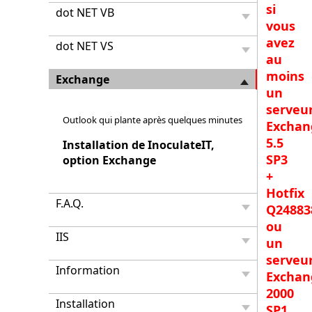
si
dot NET VB
vous
avez
dot NET VS
au
moins
Exchange
un
serveu
Outlook qui plante après quelques minutes
Exchan
5.5
Installation de InoculateIT,
SP3
option Exchange
+
Hotfix
F.A.Q.
Q24883
ou
IIS
un
serveu
Information
Exchan
2000
Installation
SP1.