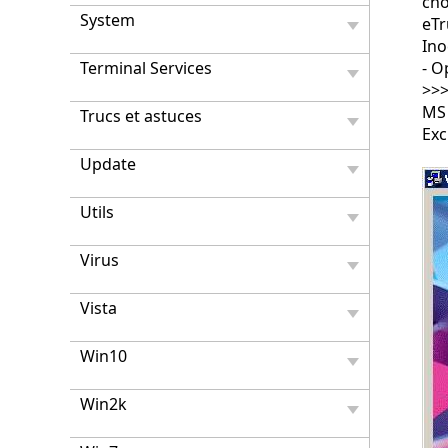
cho
System
eTr
Ino
Terminal Services
- O
>>
MS
Trucs et astuces
Ex
Update
Utils
Virus
Vista
Win10
Win2k