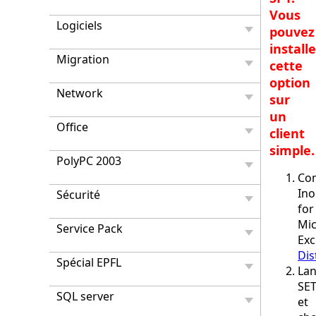
Vous
Logiciels
pouvez
installe
Migration
cette
option
Network
sur
un
Office
client
simple.
PolyPC 2003
Co
Ino
Sécurité
for
Mic
Service Pack
Ex
Dis
Spécial EPFL
Lan
SET
SQL server
et