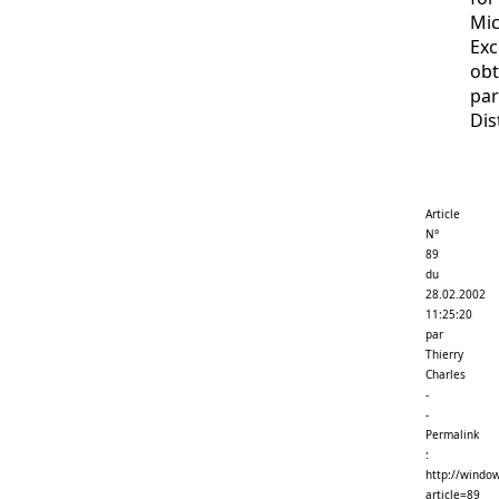
Mic
Ex
ob
par
Dis
Article
N°
89
du
28.02.2002
11:25:20
par
Thierry
Charles
-
-
Permalink
:
http://window
article=89