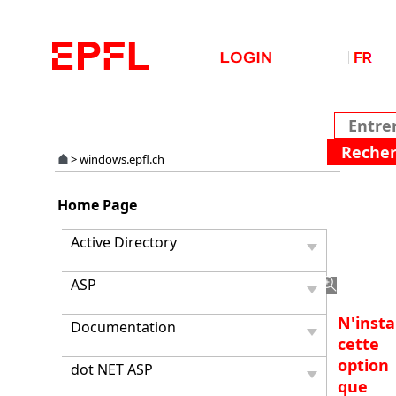
>
windows.epfl.ch
Install
Home Page
de
Inocul
Active Directory
option
Excha
ASP
N'insta
Documentation
cette
option
dot NET ASP
que