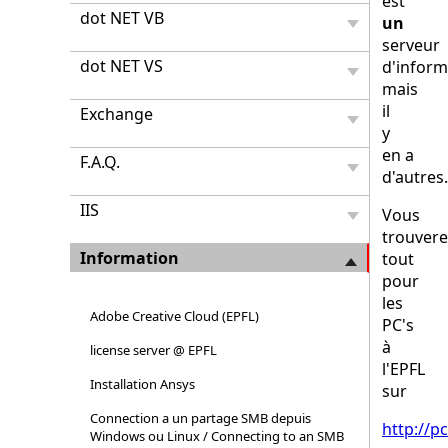
est
dot NET VB
un
serveur
dot NET VS
d'inform
mais
il
Exchange
y
en a
F.A.Q.
d'autres.
IIS
Vous
trouvere
Information
tout
pour
les
Adobe Creative Cloud (EPFL)
PC's
à
license server @ EPFL
l'EPFL
Installation Ansys
sur
Connection a un partage SMB depuis
http://pc
Windows ou Linux / Connecting to an SMB