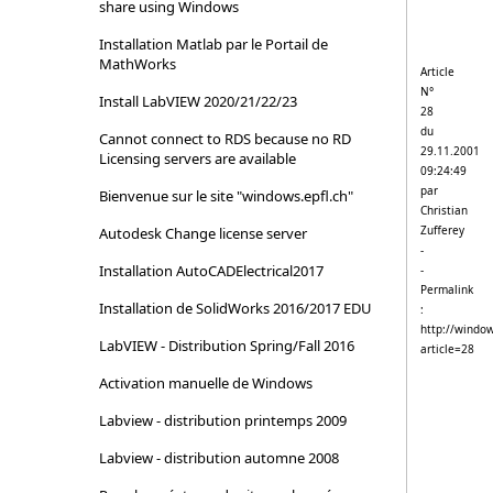
share using Windows
Installation Matlab par le Portail de
MathWorks
Article
N°
Install LabVIEW 2020/21/22/23
28
du
Cannot connect to RDS because no RD
29.11.2001
Licensing servers are available
09:24:49
par
Bienvenue sur le site "windows.epfl.ch"
Christian
Zufferey
Autodesk Change license server
-
Installation AutoCADElectrical2017
-
Permalink
Installation de SolidWorks 2016/2017 EDU
:
http://window
LabVIEW - Distribution Spring/Fall 2016
article=28
Activation manuelle de Windows
Labview - distribution printemps 2009
Labview - distribution automne 2008