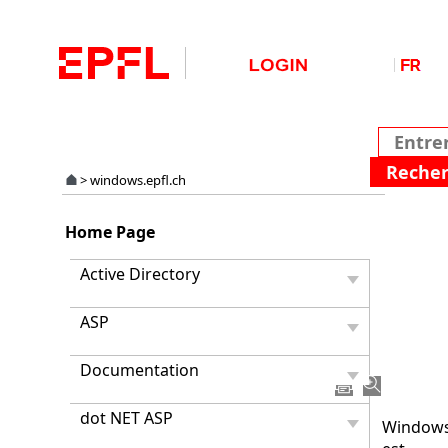
>
windows.epfl.ch
Serve
Home Page
princi
d'info
Active Directory
pour
les
ASP
PC
à
l'EPFL.
Documentation
dot NET ASP
Window