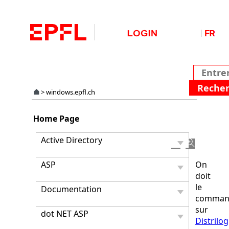
>
windows.epfl.ch
Partiti
Home Page
Magic
7.0
Active Directory
ASP
On
doit
le
Documentation
comman
sur
dot NET ASP
Distrilog