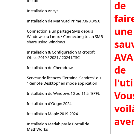
Install
de
Installation Ansys
fair
Installation de MathCad Prime 7.0/8.0/9.0
une
Connection a un partage SMB depuis
Windows ou Linux / Connecting to an SMB
sau
share using Windows
Installation & Configuration Microsoft
AVA
Office 2019 / 2021 / 2024 LTSC
de
Installation de Chemdraw
Serveur de licences "Terminal Services" ou
l'uti
"Remote Desktop" en mode application
Vou
Installation de Windows 10 ou 11 à l'EPFL
Installation d'Origin 2024
voil
Installation Maple 2019-2024
aver
Installation Matlab par le Portail de
MathWorks