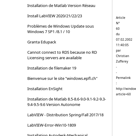
Installation de Matlab Version Réseau
Install LabVIEW 2020/21/22/23
Article
N°
Problèmes de Windows Update sous
60
Windows 7 SP1 /8.1 / 10
du
07.02.2002
Granta Edupack
11:40:05
par
Cannot connect to RDS because no RD
Christian
Licensing servers are available
Zufferey
-
Installation de filemaker 19
-
Permalink
Bienvenue sur le site "windows.epfl.ch"
:
Installation EnSight
http://window
article=60
Installation de Matlab 8.5-8.6-9.0-9.1-9.2-9.3-
9.4-9.5-9.6 Version Autonome
LabVIEW - Distribution Spring/Fall 2017/18
LabVIEW-Error-Win10-1809
Installation Autodesk-Mechanical