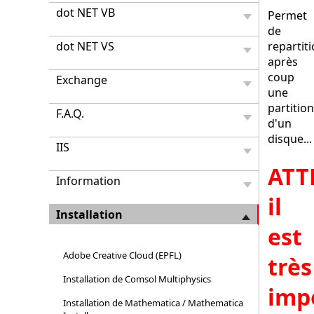
dot NET VB
Permet
de
dot NET VS
repartit
après
coup
Exchange
une
partition
F.A.Q.
d'un
disque...
IIS
ATT
Information
il
Installation
est
Adobe Creative Cloud (EPFL)
très
Installation de Comsol Multiphysics
imp
Installation de Mathematica / Mathematica