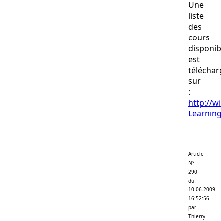
Une
liste
des
cours
disponib
est
téléchar
sur
:
http://w
Learning
Article
N°
290
du
10.06.2009
16:52:56
par
Thierry