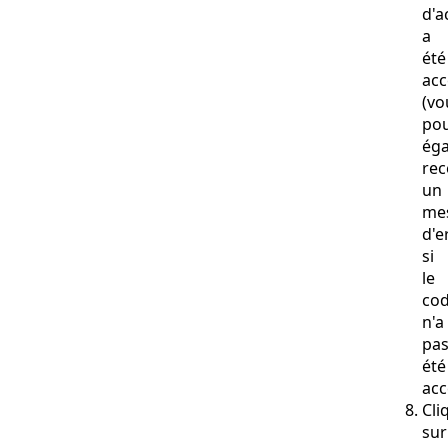
d'a
a
été
acc
(vo
po
ég
rec
un
me
d'e
si
le
co
n'a
pa
été
acc
Cli
sur