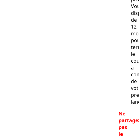
Vo
dis
de
12
mo
po
ter
le
cou
à
co
de
vot
pr
lan
Ne
partage
pas
le