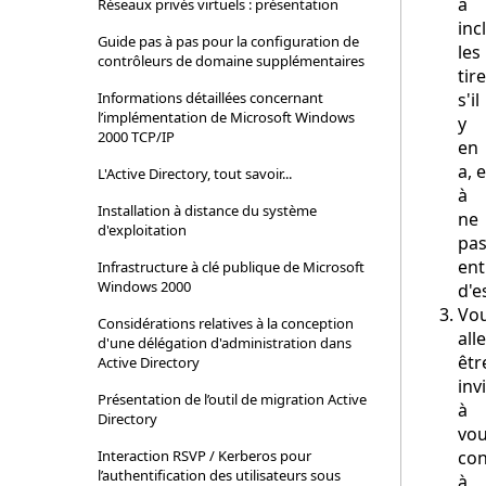
à
Réseaux privés virtuels : présentation
inc
Guide pas à pas pour la configuration de
les
contrôleurs de domaine supplémentaires
tire
Informations détaillées concernant
s'il
l’implémentation de Microsoft Windows
y
2000 TCP/IP
en
a, e
L'Active Directory, tout savoir...
à
Installation à distance du système
ne
d'exploitation
pa
ent
Infrastructure à clé publique de Microsoft
Windows 2000
d'e
Vo
Considérations relatives à la conception
all
d'une délégation d'administration dans
êtr
Active Directory
inv
Présentation de l’outil de migration Active
à
Directory
vo
Interaction RSVP / Kerberos pour
con
l’authentification des utilisateurs sous
à