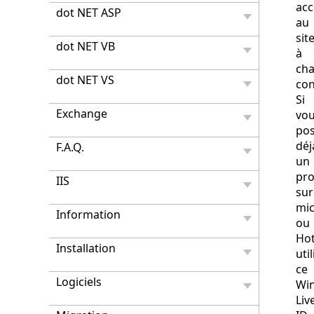
acc
dot NET ASP
au
sit
dot NET VB
à
ch
dot NET VS
con
Si
Exchange
vo
po
déj
F.A.Q.
un
pro
IIS
sur
mic
Information
ou
Hot
Installation
uti
ce
Logiciels
Wi
Liv