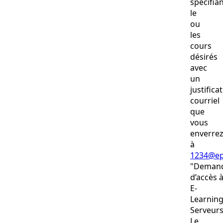
spéciﬁan
le
ou
les
cours
désirés
avec
un
justiﬁcati
courriel
que
vous
enverre
à
1234@ep
"Deman
d’accès 
E-
Learnin
Serveurs
Le