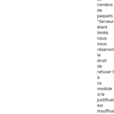
nombre
de
paquets
"Serveur
étant
limité,
nous
nous
réservo
le
droit
de
refuser l
à
ce
module
si le
justiﬁcat
est
insufﬁsa