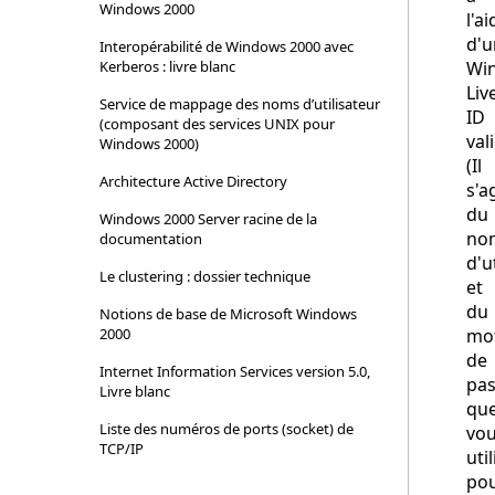
Windows 2000
l'ai
d'u
Interopérabilité de Windows 2000 avec
Kerberos : livre blanc
Wi
Liv
Service de mappage des noms d’utilisateur
ID
(composant des services UNIX pour
val
Windows 2000)
(Il
Architecture Active Directory
s'a
du
Windows 2000 Server racine de la
no
documentation
d'u
Le clustering : dossier technique
et
du
Notions de base de Microsoft Windows
2000
mo
de
Internet Information Services version 5.0,
pa
Livre blanc
qu
Liste des numéros de ports (socket) de
vo
TCP/IP
uti
po