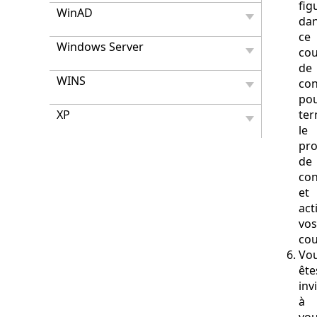
fig
WinAD
da
ce
Windows Server
cou
de
WINS
con
po
XP
ter
le
pro
de
con
et
act
vos
cou
Vo
ête
inv
à