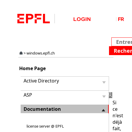
>
windows.epfl.ch
Accès
Home Page
au
e-
Active Directory
Learni
Micros
ASP
Si
Documentation
ce
n'est
déjà
license server @ EPFL
fait,