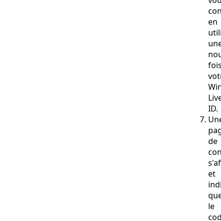
vo
con
en
uti
un
nou
foi
vot
Wi
Liv
ID.
Un
pa
de
con
s'a
et
ind
qu
le
co