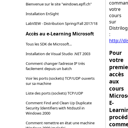
comman
Bienvenue sur le site "windows.epfl.ch"
votre
Installation EnSight
cours
sur
LabVIEW - Distribution Spring/Fall 2017/18
Distrilog
Accès au e-Learning Microsoft
:
http://di
Tous les SDK de Microsoft...
Pour
Installation de Visual Studio .NET 2003
votre
Comment changer l'adresse IP très
premie
facilement depuis un batch
accès
Voir les ports (sockets) TCP/UDP ouverts
aux
sur sa machine
cours
Liste des ports (sockets) TCP/UDP
Micros
E-
Comment Find and Clean Up Duplicate
Security Identifiers with Ntdsutil in
Learni
Windows 2000
procéd
Comment remettre en état une machine
comm