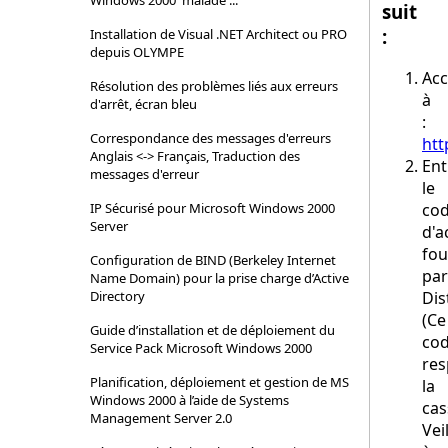
Windows 2000 'malade'...
suit
:
Installation de Visual .NET Architect ou PRO
depuis OLYMPE
Ac
Résolution des problèmes liés aux erreurs
à
d'arrêt, écran bleu
:
Correspondance des messages d'erreurs
htt
Anglais <-> Français, Traduction des
Ent
messages d'erreur
le
IP Sécurisé pour Microsoft Windows 2000
co
Server
d'a
fou
Configuration de BIND (Berkeley Internet
par
Name Domain) pour la prise charge d’Active
Directory
Dis
(Ce
Guide d’installation et de déploiement du
co
Service Pack Microsoft Windows 2000
res
Planification, déploiement et gestion de MS
la
Windows 2000 à l’aide de Systems
cas
Management Server 2.0
Vei