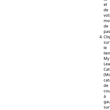
et
de
vot
mo
de
pas
Cli
sur
le
lie
My
Lea
Cat
(M
cat
de
cou
à
ga
sur