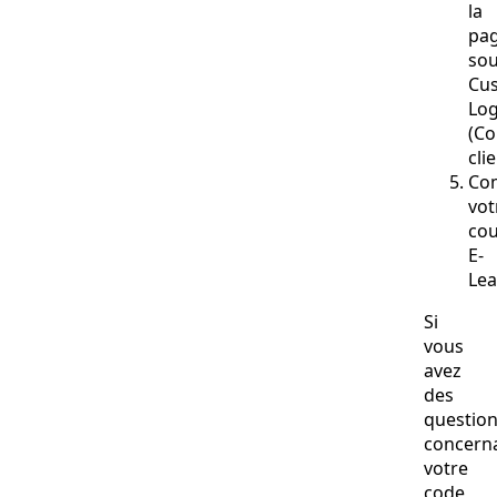
la
pag
so
Cu
Log
(Co
clie
Co
vot
cou
E-
Lea
Si
vous
avez
des
questio
concern
votre
code