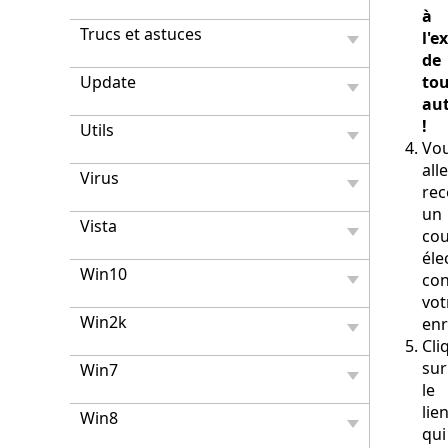
à
Trucs et astuces
l'e
de
Update
to
au
!
Utils
Vo
all
Virus
rec
un
Vista
cou
éle
Win10
con
vot
Win2k
enr
Cli
sur
Win7
le
lie
Win8
qui