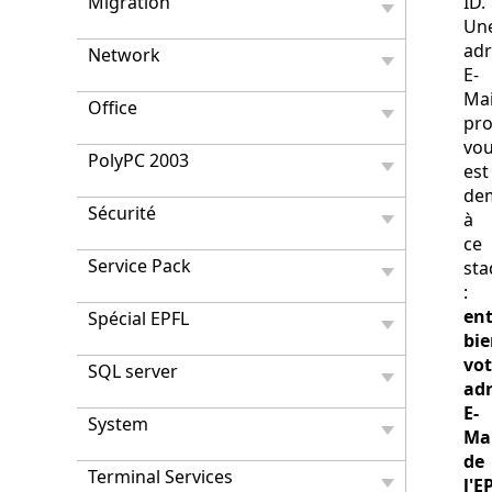
Migration
ID.
Un
adr
Network
E-
Mai
Office
pro
vo
PolyPC 2003
est
de
Sécurité
à
ce
Service Pack
sta
:
ent
Spécial EPFL
bi
vot
SQL server
ad
E-
System
Ma
de
Terminal Services
l'E