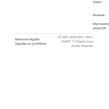
Charles
-
-
Permalink
:
http://window
article=290
© 2001-2026 EPFL, EPFL-
Mentions légales
EXAPP, T. Charles, tous
Signaler un problème
droits réservés.