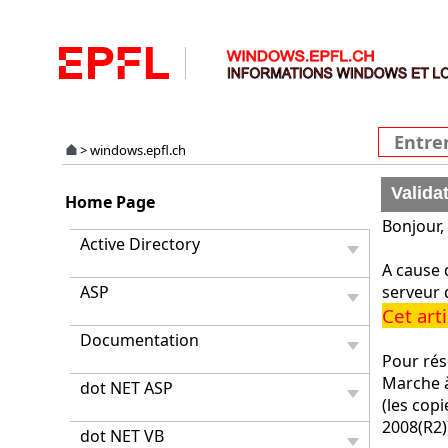
>
windows.epfl.ch
Valida
Home Page
Bonjour,
Active Directory
A cause 
ASP
serveur 
Cet ar
Documentation
Pour rés
Marche à
dot NET ASP
(les cop
2008(R2)
dot NET VB