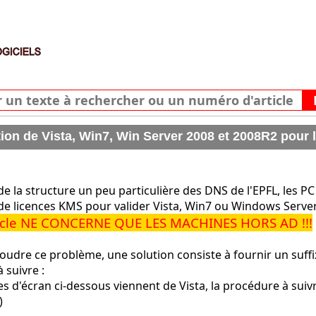
tion de Vista, Win7, Win Server 2008 et 2008R2 pour 
de la structure un peu particulière des DNS de l'EPFL, les PC
de licences KMS pour valider Vista, Win7 ou Windows Server
ticle NE CONCERNE QUE LES MACHINES HORS AD !!!
oudre ce problème, une solution consiste à fournir un suf
 suivre :
ies d'écran ci-dessous viennent de Vista, la procédure à su
)