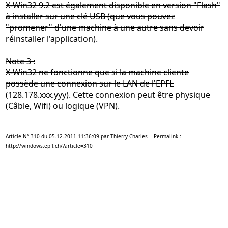
X-Win32 9.2 est également disponible en version "Flash"
à installer sur une clé USB (que vous pouvez
"promener" d'une machine à une autre sans devoir
réinstaller l'application).
Note 3 :
X-Win32 ne fonctionne que si la machine cliente
possède une connexion sur le LAN de l'EPFL
(128.178.xxx.yyy). Cette connexion peut être physique
(Câble, Wifi) ou logique (VPN).
Article N° 310 du 05.12.2011 11:36:09 par Thierry Charles -- Permalink :
http://windows.epfl.ch/?article=310