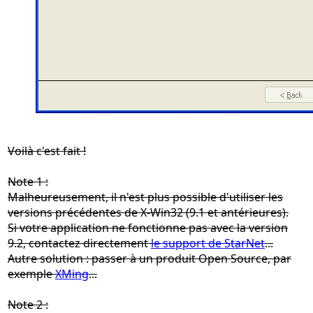
Voilà c'est fait !
Note 1 :
Malheureusement, il n'est plus possible d'utiliser les
versions précédentes de X-Win32 (9.1 et antérieures).
Si votre application ne fonctionne pas avec la version
9.2, contactez directement
le support de StarNet
...
Autre solution : passer à un produit Open Source, par
exemple
XMing
...
Note 2 :