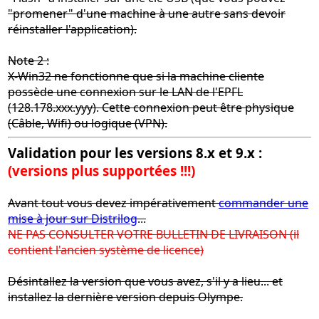
"promener" d'une machine à une autre sans devoir
réinstaller l'application).
Note 2 :
X-Win32 ne fonctionne que si la machine cliente
possède une connexion sur le LAN de l'EPFL
(128.178.xxx.yyy). Cette connexion peut être physique
(Câble, Wifi) ou logique (VPN).
Validation pour les versions 8.x et 9.x :
(versions plus supportées !!!)
Avant tout vous devez impérativement
commander une
mise à jour sur Distrilog
...
NE PAS CONSULTER VOTRE BULLETIN DE LIVRAISON (il
contient l'ancien système de licence)
Désintallez la version que vous avez, s'il y a lieu... et
installez la dernière version depuis Olympe.