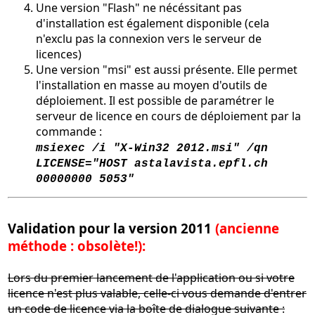
Une version "Flash" ne nécéssitant pas
d'installation est également disponible (cela
n'exclu pas la connexion vers le serveur de
licences)
Une version "msi" est aussi présente. Elle permet
l'installation en masse au moyen d'outils de
déploiement. Il est possible de paramétrer le
serveur de licence en cours de déploiement par la
commande :
msiexec /i "X-Win32 2012.msi" /qn
LICENSE="HOST astalavista.epfl.ch
00000000 5053"
Validation pour la version 2011
(ancienne
méthode : obsolète!):
Lors du premier lancement de l'application ou si votre
licence n'est plus valable, celle-ci vous demande d'entrer
un code de licence via la boîte de dialogue suivante :