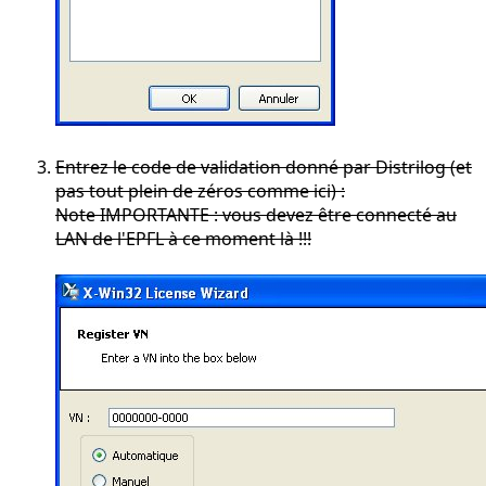
Entrez le code de validation donné par Distrilog (et
pas tout plein de zéros comme ici) :
Note IMPORTANTE : vous devez être connecté au
LAN de l'EPFL à ce moment là !!!