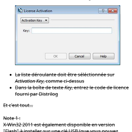
La liste déroulante doit être séléctionnée sur
Activation Key
, comme ci-dessus
Dans la boîte de texte
Key
, entrez le code de licence
fourni par Distrilog
Et c'est tout...
Note 1 :
X-Win32 2011 est également disponible en version
"Flash" à installer sur une clé USB (que vous pouvez