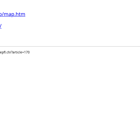
ap/map.htm
/
epfl.ch/?article=170